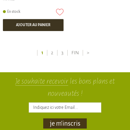
En stock
AJOUTER AU PANIER
1
2
3
FIN
>
Je souhaite recevoir
les bons plans et
nouveautés !
je m'inscris