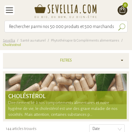
0
Sevellia
/
Santé au naturel
/
Phytothérapie & Compléments alimentaires
/
Choléstérol
FILTRES
CHOLÉSTÉROL
Directement lié à nos comportements alimentaires et notre
hygiène de vie, le cholestérol est une des grave maladie de nos
sociétés. Mais attention, certaines substances p...
144 articles trouvés
Date