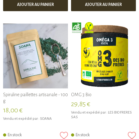
AJOUTER AU PANIER
AJOUTER AU PANIER
Spiruline paillettes artisanale - 100
OMG 3 Bio
g
29,85 €
18,00 €
Vendu et expédié par :
LES BIO FRERES
SAS
Vendu et expédié par :
SOANA
En stock
En stock