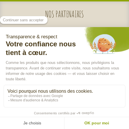
NOS
PARTENAIRES
Nos engagements
Qui sommes-nous ?
En poursuivant votre navigation, vous acceptez l'utilisation de cookies pour
Charte de sélection des produits
vous assurer une utilisation optimale de notre site Internet, réaliser des
statistiques de visite, vous proposer des services, des offres et des
Nos labels
contenus publicitaires adaptés à vos centres d'intérêts.
En savoir plus
Paiement sécurisé
>
OK