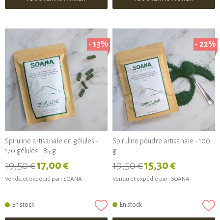
- 13%
- 22%
Spiruline artisanale en gélules -
Spiruline poudre artisanale - 100
170 gélules - 85 g
g
19,50 €
17,00 €
19,50 €
15,30 €
Vendu et expédié par :
SOANA
Vendu et expédié par :
SOANA
En stock
En stock