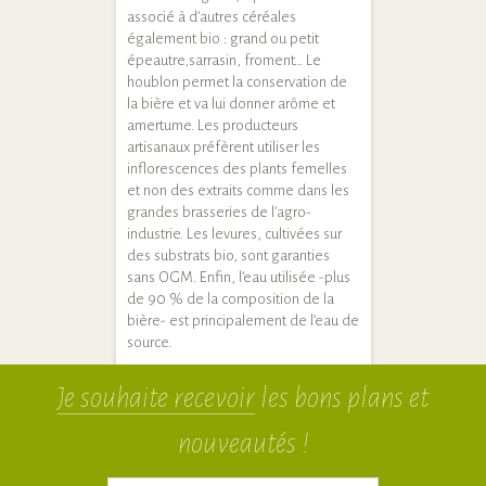
associé à d’autres céréales
également bio : grand ou petit
épeautre,sarrasin, froment… Le
houblon permet la conservation de
la bière et va lui donner arôme et
amertume. Les producteurs
artisanaux préfèrent utiliser les
inflorescences des plants femelles
et non des extraits comme dans les
grandes brasseries de l’agro-
industrie. Les levures, cultivées sur
des substrats bio, sont garanties
sans OGM. Enfin, l’eau utilisée -plus
de 90 % de la composition de la
bière- est principalement de l’eau de
source.
Je souhaite recevoir
les bons plans et
nouveautés !