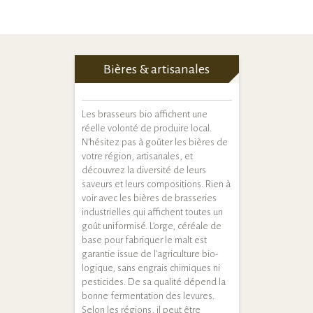
Bières & artisanales
Les brasseurs bio affichent une
réelle volonté de produire local.
N’hésitez pas à goûter les bières de
votre région, artisanales, et
découvrez la diversité de leurs
saveurs et leurs compositions. Rien à
voir avec les bières de brasseries
industrielles qui affichent toutes un
goût uniformisé. L’orge, céréale de
base pour fabriquer le malt est
garantie issue de l’agriculture bio-
logique, sans engrais chimiques ni
pesticides. De sa qualité dépend la
bonne fermentation des levures.
Selon les régions, il peut être