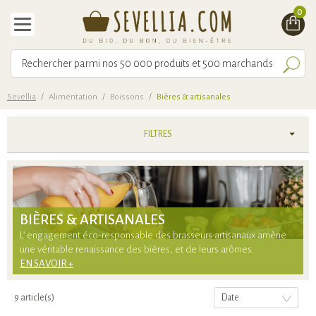
0
Sevellia
/
Alimentation
/
Boissons
/
Bières & artisanales
FILTRES
BIÈRES & ARTISANALES
L’ engagement éco-responsable des brasseurs artisanaux amène
une véritable renaissance des bières, et de leurs arômes.
EN SAVOIR +
9 article(s)
Date