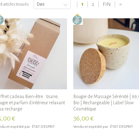
1
2
FIN
>
8 articles trouvés
Date
ffret cadeau Bien-être : tisane,
Bougie de Massage Sérénité | 99
ugie et parfum d'intérieur relaxant
Bio | Rechargeable | Label Slow
sa recharge
Cosmétique
5,00 €
36,00 €
du et expédié par :
ÉTAT D'ESPRIT
Vendu et expédié par :
ÉTAT D'ESPRIT