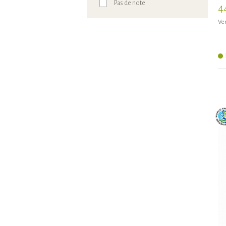
Pas de note
4
Ven