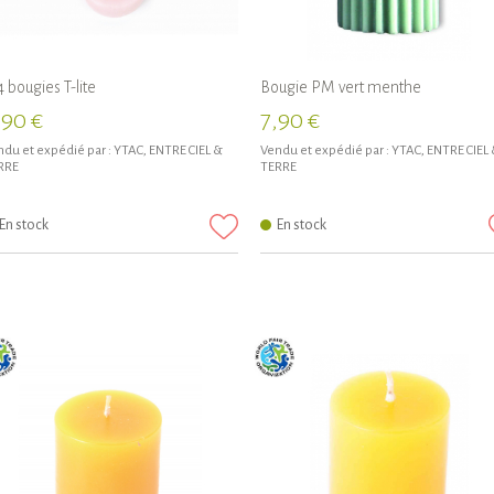
4 bougies T-lite
Bougie PM vert menthe
,90 €
7,90 €
du et expédié par :
YTAC, ENTRE CIEL &
Vendu et expédié par :
YTAC, ENTRE CIEL
RRE
TERRE
En stock
En stock