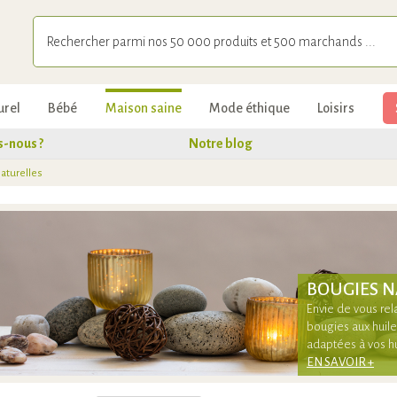
urel
Bébé
Maison saine
Mode éthique
Loisirs
-nous ?
Notre blog
aturelles
BOUGIES N
Envie de vous rel
bougies aux huil
adaptées à vos 
EN SAVOIR +