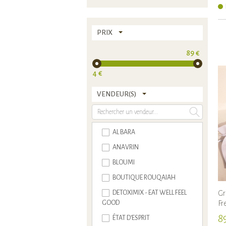
PRIX
89 €
4 €
VENDEUR(S)
AL BARA
ANAVRIN
BLOUMI
BOUTIQUE ROUQAIAH
Gr
DETOXIMIX - EAT WELL FEEL
Fr
GOOD
8
ÉTAT D'ESPRIT