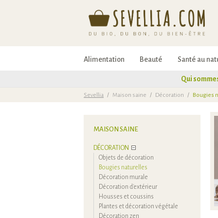
Alimentation
Beauté
Santé au nat
Qui sommes
Sevellia
/
Maison saine
/
Décoration
/
Bougies n
MAISON SAINE
DÉCORATION
Objets de décoration
Bougies naturelles
Décoration murale
Décoration d'extérieur
Housses et coussins
Plantes et décoration végétale
Décoration zen