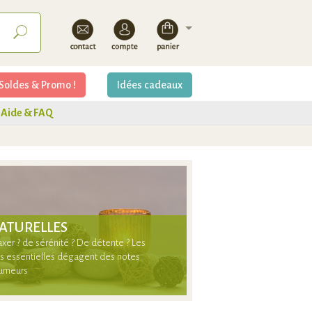
Soldes & Promo !
Idées cadeaux
Aide & FAQ
ATURELLES
axer ? de sérénité ? De détente ? Les
es essentielles dégagent des notes
humeurs