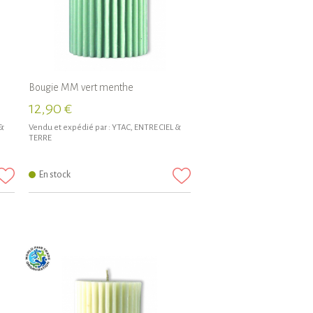
Bougie MM vert menthe
12,90 €
 &
Vendu et expédié par :
YTAC, ENTRE CIEL &
TERRE
En stock