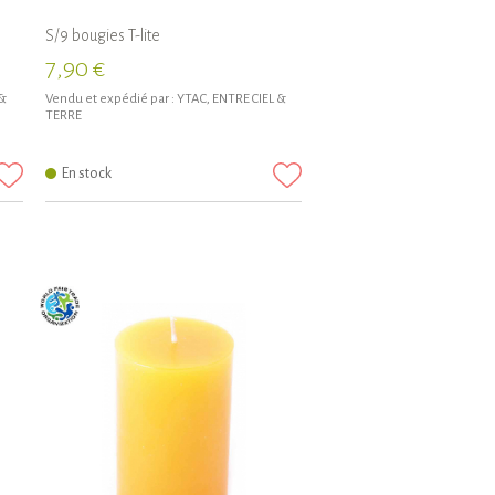
S/9 bougies T-lite
7,90 €
 &
Vendu et expédié par :
YTAC, ENTRE CIEL &
TERRE
En stock