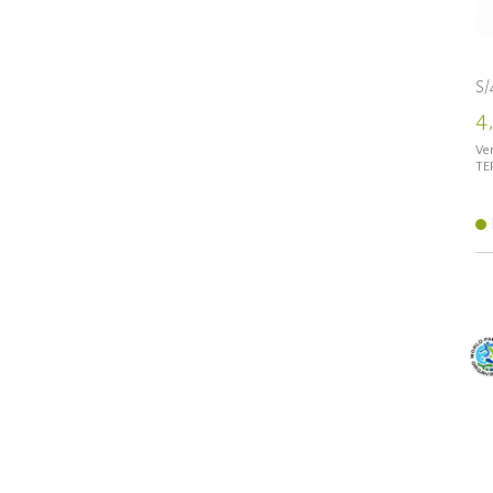
S/
4
Ven
TE