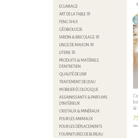
8
ECLAIRAGE
ART DE LA TABLE
FENG SHUI
GÉOBIOLOGIE
JARDIN & BRICOLAGE
LINGE DE MAISON
LITERIE
PRODUITS & MATÉRIELS
D'ENTRETIEN
QUALITÉ DE L'AIR
TRAITEMENT DE L'EAU
MOBILIER ÉCOLOGIQUE
Co
ASSAINISSANTS & PARFUMS
bo
D'INTÉRIEUR
& 
CRISTAUX & MINÉRAUX
7
POUR LES ANIMAUX
Ven
POUR LES DÉPLACEMENTS
FOURNITURES DE BUREAU