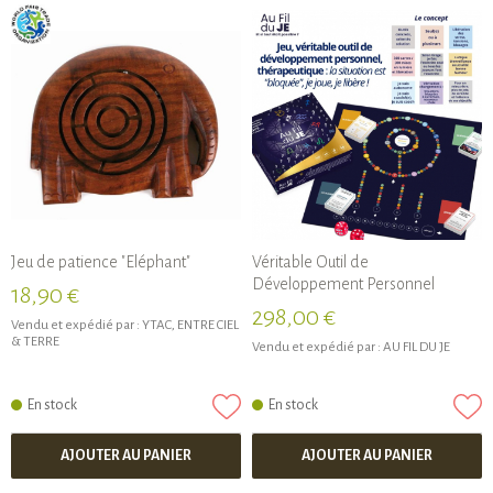
Jeu de patience "Eléphant"
Véritable Outil de
Développement Personnel
18,90 €
298,00 €
Vendu et expédié par :
YTAC, ENTRE CIEL
& TERRE
Vendu et expédié par :
AU FIL DU JE
En stock
En stock
AJOUTER AU PANIER
AJOUTER AU PANIER