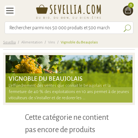
0
Sevellia
/
Alimentation
/
Vins
/
Vignoble du Beaujolais
VIGNOBLE DU BEAUJOLAIS
L’effondrement des ventes que connait le beaujolais et la
fermeture de 40 % des exploitations en 10 ans permet à de jeunes
viticulteurs de s’installer et de redorer les ...
Cette catégorie ne contient
pas encore de produits