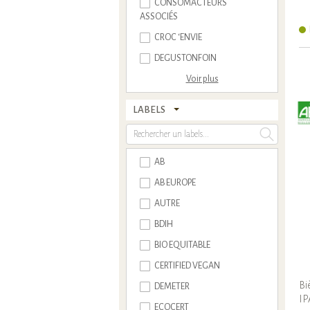
CONSOMACTEURS
ASSOCIÉS
CROC ‘ENVIE
DEGUSTONFOIN
Voir plus
LABELS
AB
AB EUROPE
AUTRE
BDIH
BIO EQUITABLE
CERTIFIED VEGAN
Bi
DEMETER
IP
ECOCERT