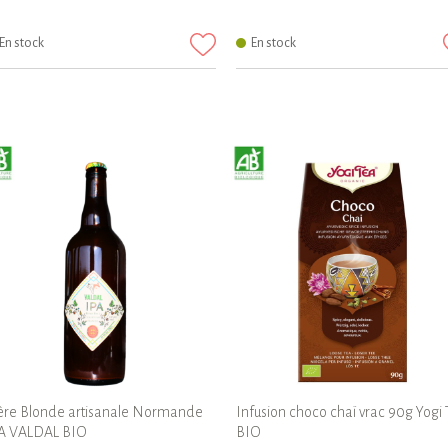
En stock
En stock
ère Blonde artisanale Normande
Infusion choco chaï vrac 90g Yogi
A VALDAL BIO
BIO