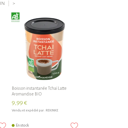
IN
>
Boisson instantanée Tchaï Latte
Aromandise BIO
9,99 €
Vendu et expédié par :
REKINKE
En stock