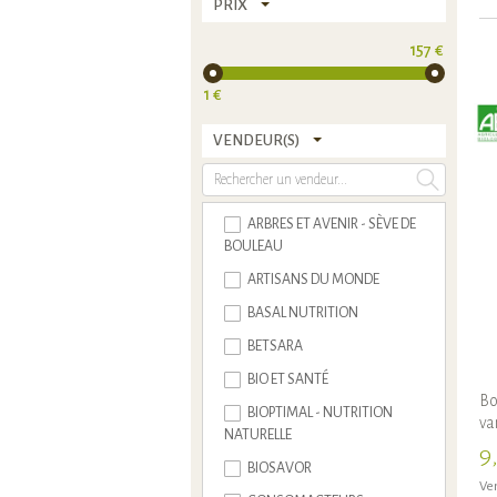
PRIX
157 €
1 €
VENDEUR(S)
ARBRES ET AVENIR - SÈVE DE
BOULEAU
ARTISANS DU MONDE
BASAL NUTRITION
BETSARA
BIO ET SANTÉ
Bo
BIOPTIMAL - NUTRITION
va
NATURELLE
9
BIOSAVOR
Ven