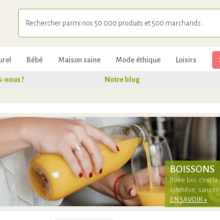
urel
Bébé
Maison saine
Mode éthique
Loisirs
-nous ?
Notre blog
BOISSONS
Boire bio, c’est l
synthèse, sans co
EN SAVOIR +