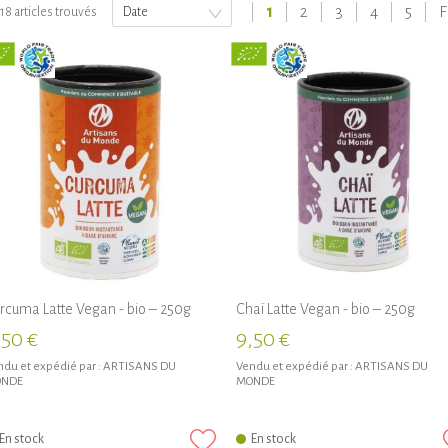
1
2
3
4
5
F
18 articles trouvés
Date
rcuma Latte Vegan - bio – 250g
Chaï Latte Vegan - bio – 250g
,50 €
9,50 €
du et expédié par :
ARTISANS DU
Vendu et expédié par :
ARTISANS DU
NDE
MONDE
En stock
En stock