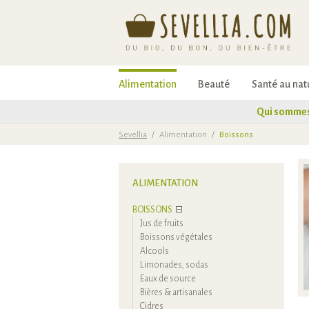
Alimentation
Beauté
Santé au nat
Qui sommes
Sevellia
/
Alimentation
/
Boissons
ALIMENTATION
BOISSONS
Jus de fruits
Boissons végétales
Alcools
Limonades, sodas
Eaux de source
Bières & artisanales
Cidres