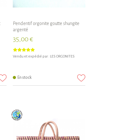
t
Pendentif orgonite goutte shungite
argenté
35,00 €
Vendu et expédié par :
LES ORGONITES
En stock