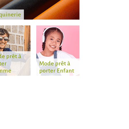
quinerie
e prêt à
ter
Mode prêt à
mme
porter Enfant