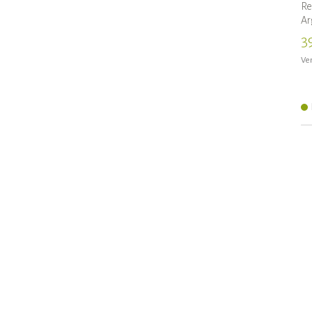
Re
Ar
3
Ven