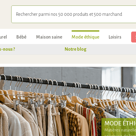
urel
Bébé
Maison saine
Mode éthique
Loisirs
-nous ?
Notre blog
MODE ÉTH
Matières naturel