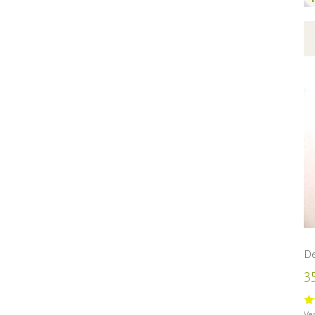
De
3
Ven