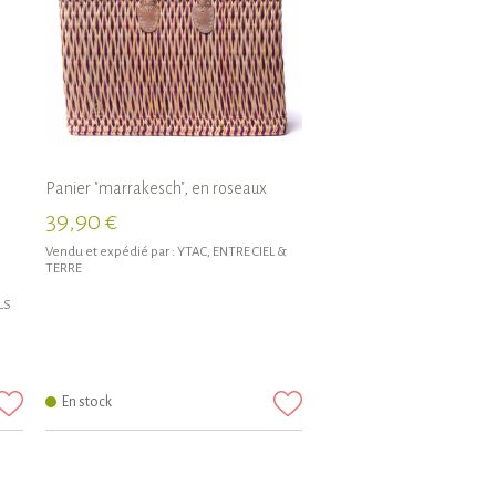
Panier "marrakesch", en roseaux
39,90 €
Vendu et expédié par :
YTAC, ENTRE CIEL &
TERRE
LS
En stock