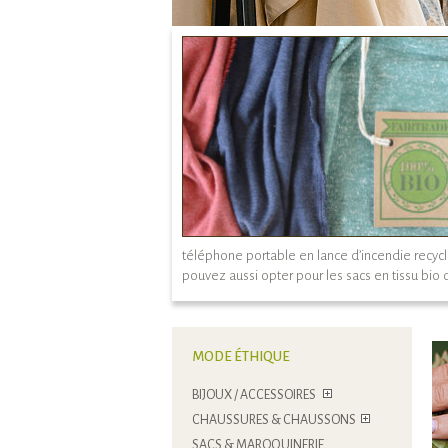
téléphone portable en lance d’incendie recycl
pouvez aussi opter pour les sacs en tissu bio 
MODE ÉTHIQUE
BIJOUX / ACCESSOIRES
CHAUSSURES & CHAUSSONS
SACS & MAROQUINERIE