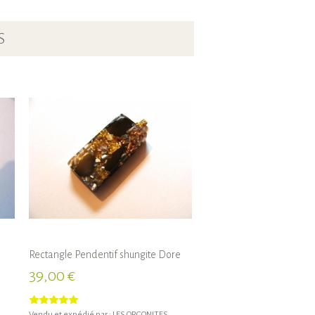
S
Rectangle Pendentif shungite Dore
39,00 €
Vendu et expédié par :
LES ORGONITES