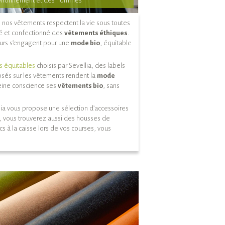
nvironnement et des hommes
e nos vêtements respectent la vie sous toutes
né et confectionné des
vêtements éthiques
.
teurs s’engagent pour une
mode bio
, équitable
es équitables
choisis par Sevellia, des labels
sés sur les vêtements rendent la
mode
leine conscience ses
vêtements bio
, sans
ia vous propose une sélection d’accessoires
e, vous trouverez aussi des housses de
 à la caisse lors de vos courses, vous