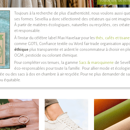
soucieuse de l’e
Toujours à la recherche de plus d’authenticité, nous voulons aussi qu
ses formes. Sevellia a donc sélectionné des créateurs qui ont imagi
À partir de matières écologiques, naturelles ou recyclées, ces créa
et responsable.
À l’instar du célèbre label Max Havelaar pour les
thés, cafés et tisan
comme GOTS, Confiance textile ou Word fair trade organisation appo
éthique
plus transparente et aident le consommateur à choisir en p
OGM, pesticide ou colorant chimique.
Pour compléter vos tenues, la gamme
Sacs & maroquinerie
de Sevell
éco-responsables pour toute la famille. Pour allier mode et écologi
ée ou des sacs à dos en chambre à air recyclée. Pour ne plus demander de sacs
ou équitable.