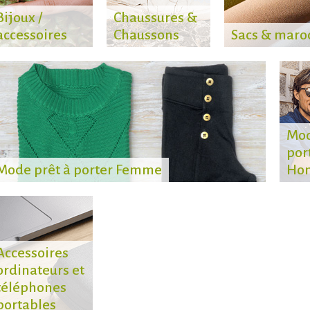
Bijoux /
Chaussures &
accessoires
Chaussons
Sacs & maro
Mod
por
Mode prêt à porter Femme
Ho
Accessoires
ordinateurs et
téléphones
portables