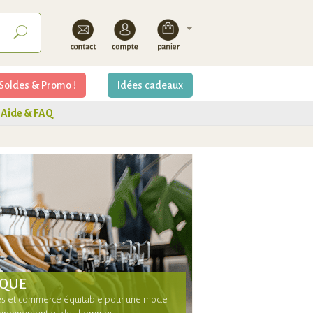
Soldes & Promo !
Idées cadeaux
Aide & FAQ
IQUE
les et commerce équitable pour une mode