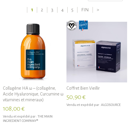
1
2
3
4
5
FIN
>
Collagène HA ω – (collagène,
Coffret Bien Vieillir
Acide Hyaluronique, Curcumine ω
50,90 €
vitamines et mineraux)
Vendu et expédié par :
ALGOSOURCE
108,00 €
Vendu et expédié par :
THE MAIN
INGREDIENT COMPANY®