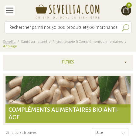
0
Sevellia
/
Santé au naturel
/
Phytothérapie & Compléments alimentaires
/
Anti-âge
FILTRES
COMPLÉMENTS ALIMENTAIRES BIO ANTI-
ÂGE
211 articles trouvés
Date