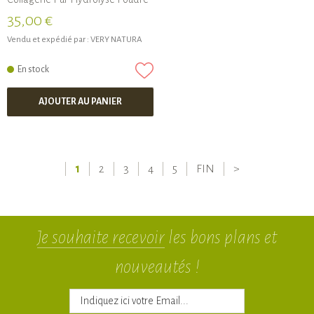
35,00 €
Vendu et expédié par :
VERY NATURA
En stock
AJOUTER AU PANIER
1
2
3
4
5
FIN
>
Je souhaite recevoir
les bons plans et
nouveautés !