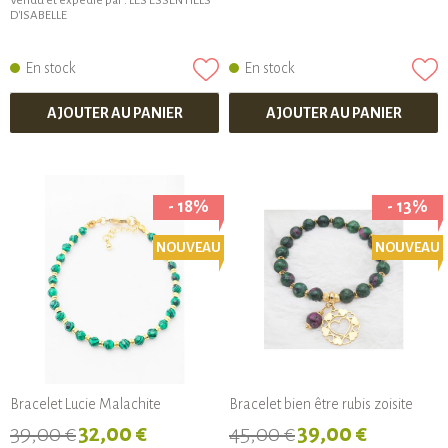
Vendu et expédié par :
LES ESSENTIELS
D'ISABELLE
En stock
En stock
AJOUTER AU PANIER
AJOUTER AU PANIER
- 18%
- 13%
NOUVEAU
NOUVEAU
Bracelet Lucie Malachite
Bracelet bien être rubis zoisite
39,00 €
32,00 €
45,00 €
39,00 €