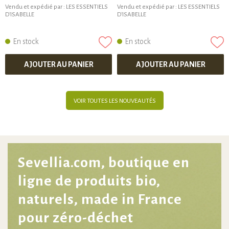
Vendu et expédié par :
LES ESSENTIELS
Vendu et expédié par :
LES ESSENTIELS
D'ISABELLE
D'ISABELLE
En stock
En stock
AJOUTER AU PANIER
AJOUTER AU PANIER
VOIR TOUTES LES NOUVEAUTÉS
Sevellia.com, boutique en
ligne de produits bio,
naturels, made in France
pour zéro-déchet