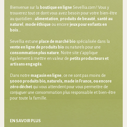
Bienvenue sur la
boutique en ligne
Sevellia.com ! Vous y
trouverez tout ce dont vous avez besoin pour votre bien-être
au quotidien :
alimentation
,
produits de beauté
,
santé au
naturel
,
mode éthique
ou encore
jeux pour enfants en
bois
…
Sevellia est une
place de marché bio
spécialisée dans la
vente en ligne de produits bio
ou naturels pour une
consommation plus nature
. Notre site s’applique
également à mettre en valeur de
petits producteurs et
artisans engagés
.
Dans notre
magasin en ligne
, ce ne sont pas moins de
50000 produits bio, naturels,
made in France
, ou encore
zéro déchet
qui vous attendent pour vous permettre de
conjuguer une consommation plus responsable et bien-être
pour toute la famille.
EN SAVOIR PLUS