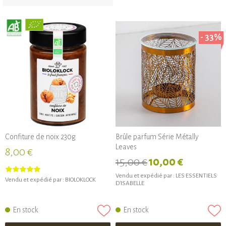
- 33%
Confiture de noix 230g
Brûle parfum Série Métally
Leaves
8,00 €
15,00 €
10,00 €
Vendu et expédié par :
LES ESSENTIELS
Vendu et expédié par :
BIOLOKLOCK
D'ISABELLE
En stock
En stock