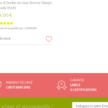
ie d'Oreiller en Soie Femme Sleep'n
auty 65x65
9,00 €
du et expédié par :
CLIMSOM
En stock
GARANTIE
PAIEMENT SÉCURISÉ
LABELS
CARTE BANCAIRE
& CERTIFICATIONS
 plans et nouveautés !