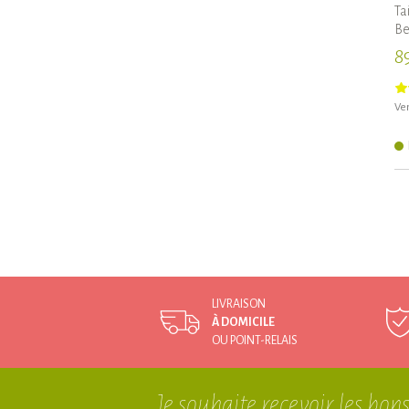
Ta
Be
8
Ven
LIVRAISON
À DOMICILE
OU POINT-RELAIS
Je souhaite recevoir
les bons