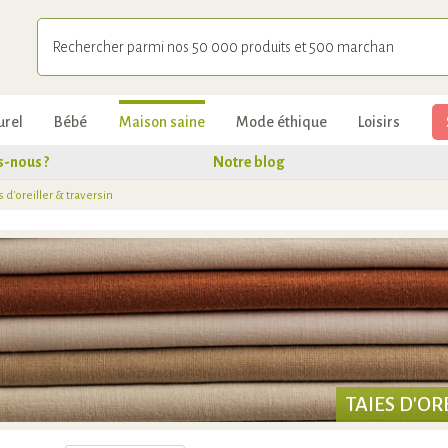
urel
Bébé
Maison saine
Mode éthique
Loisirs
-nous ?
Notre blog
s d'oreiller & traversin
TAIES D'OR