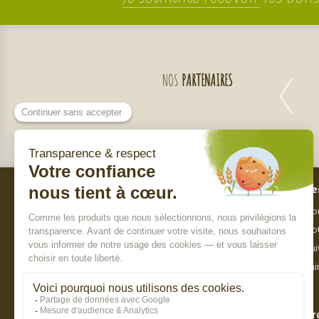
NOS
PARTENAIRES
Bes
Nos engagements
Nou
Qui sommes-nous ?
Not
Charte de sélection des produits
Sui
Nos labels
Fai
Paiement sécurisé
Pr