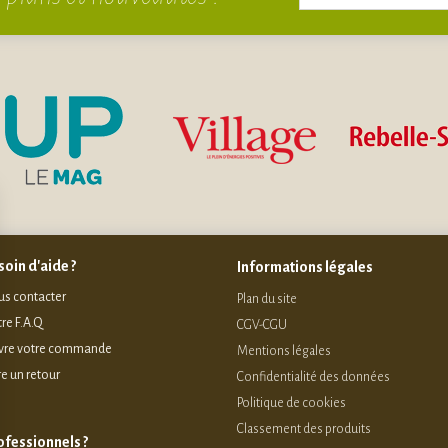
oin d'aide ?
Informations légales
s contacter
Plan du site
re F.A.Q
CGV-CGU
vre votre commande
Mentions légales
re un retour
Confidentialité des données
Politique de cookies
Classement des produits
ofessionnels ?