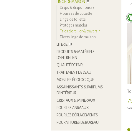
LINGE DE MAISON
7
Draps & draps housse
Housses de couette
Linge de toilette
Protèges matelas
Taies d'oreiller & traversin
Divers linge de maison
LITERIE
PRODUITS & MATÉRIELS
D'ENTRETIEN
QUALITÉ DE L'AIR
TRAITEMENT DE L'EAU
MOBILIER ÉCOLOGIQUE
ASSAINISSANTS & PARFUMS
To
D'INTÉRIEUR
7
CRISTAUX & MINÉRAUX
POUR LES ANIMAUX
Ven
POUR LES DÉPLACEMENTS
FOURNITURES DE BUREAU