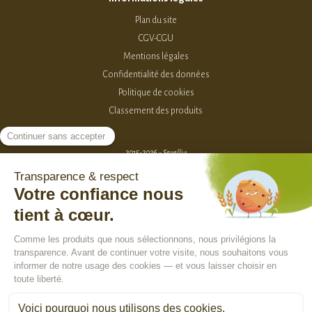
Plan du site
CGV-CGU
Mentions légales
Confidentialité des données
Politique de cookies
Classement des produits
2015-2026 - Sevellia
Tous droits réservés
Création MarketPlace par Sutunam
ACCÈS VENDEURS
CONTACTEZ-NOUS