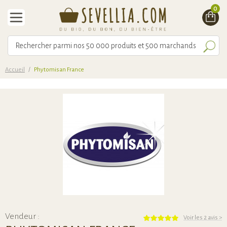
0
Accueil
/
Phytomisan France
Vendeur :
Voir les 2 avis
>