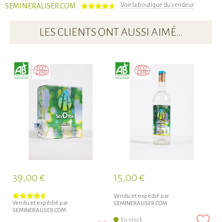
Voir la boutique du vendeur
SEMINERALISER.COM
LES CLIENTS ONT AUSSI AIMÉ…
5
39,00 €
15,00 €
Vendu et expédié par :
Vendu et expédié par :
SEMINERALISER.COM
SEMINERALISER.COM
En stock