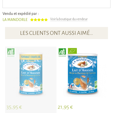
Vendu et expédié par :
Voir la boutique du vendeur
LA MANDORLE
LES CLIENTS ONT AUSSI AIMÉ…
35,95 €
21,95 €
2