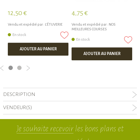
12,50 €
4,75 €
4
Vendu et expédié par :
L'ÉTUVERIE
Vendu et expédié par :
NOS
Ve
MEILLEURES COURSES
ME
En stock
En stock
AJOUTER AU PANIER
AJOUTER AU PANIER
DESCRIPTION
VENDEUR(S)
Je souhaite recevoir
les bons plans et