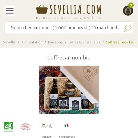
0
Sevellia
/
Alimentation
/
Boissons
/
Bières & artisanales
/
Coffret ail noir bio
Coffret ail noir bio
DIRECT
PRODUIT EN