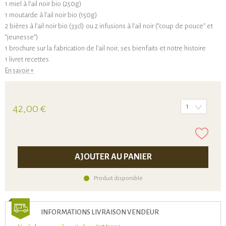
1 miel à l’ail noir bio (250g)
1 moutarde à l’ail noir bio (150g)
2 bières à l’ail noir bio (33cl) ou 2 infusions à l’ail noir (“coup de pouce” et
“jeunesse”)
1 brochure sur la fabrication de l’ail noir, ses bienfaits et notre histoire
1 livret recettes
En savoir +
42,00 €
1
AJOUTER AU PANIER
Produit disponible
INFORMATIONS LIVRAISON VENDEUR