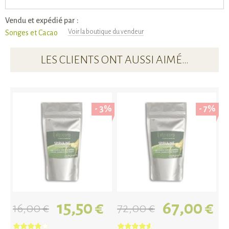
Vendu et expédié par :
Voir la boutique du vendeur
Songes et Cacao
LES CLIENTS ONT AUSSI AIMÉ…
- 3%
- 7%
15,50 €
67,00 €
16,00 €
72,00 €
1