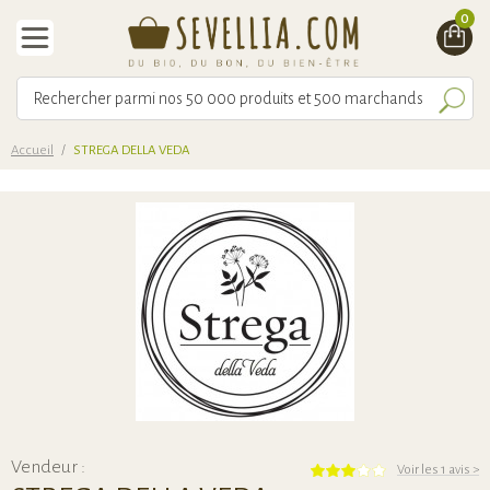
0
Accueil
/
STREGA DELLA VEDA
Vendeur :
Voir les 1 avis
>