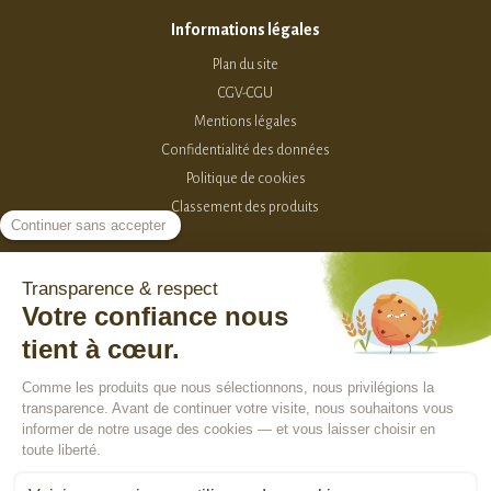
Informations légales
Plan du site
CGV-CGU
Mentions légales
Confidentialité des données
Politique de cookies
Classement des produits
2015-2026 - Sevellia
Tous droits réservés
Création MarketPlace par Sutunam
ACCÈS VENDEURS
CONTACTEZ-NOUS