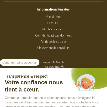
Informations légales
Plan du site
CGV-CGU
Mentions légales
Confidentialité des données
Politique de cookies
Classement des produits
2015-2026 - Sevellia
Tous droits réservés
Création MarketPlace par Sutunam
ACCÈS VENDEURS
CONTACTEZ-NOUS