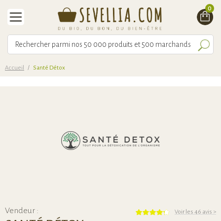
0
Accueil
/
Santé Détox
Vendeur :
Voir les 46 avis
>