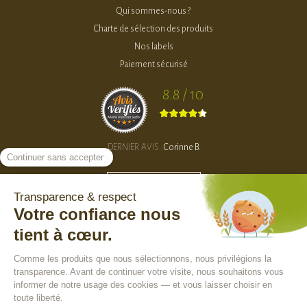
Qui sommes-nous ?
Charte de sélection des produits
Nos labels
Paiement sécurisé
8.8 / 10
DERNIER AVIS :
Corinne B.
VOIR TOUS LES AVIS >
Besoin d'aide ?
Nous contacter
Notre F.A.Q
Suivre votre commande
Faire un retour