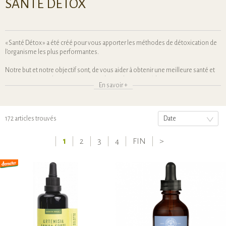
SANTÉ DÉTOX
« Santé Détox » a été créé pour vous apporter les méthodes de détoxication de
l’organisme les plus performantes.
Notre but et notre objectif sont, de vous aider à obtenir une meilleure santé et
notre intérêt est de construire une relation de soutien à long terme avec vous.
En savoir +
Notre entité existe depuis 1999 à Lyon et ne cesse d’élargir ses gammes de
produits et prestations pour pouvoir présenter ce qu’il y a de plus innovant dans
le domaine de la détoxication : nous nous intéressons plus particulièrement à
172 articles trouvés
Date
l’élimination des parasites, Candidas, métaux lourds ainsi qu’aux différents
nettoyages des organes.
1
2
3
4
FIN
>
Nous sommes très concernés par les travaux du Dr. Hulda Clark et vous
trouverez une rubrique importante sur ses produits, livres et appareils.
Depuis 2003 nous appliquons sa méthode et nous pouvons dire que nos
résultats sont spectaculaires. Nous remercions cette « grande dame » qui a
consacré sa vie à ses recherches.