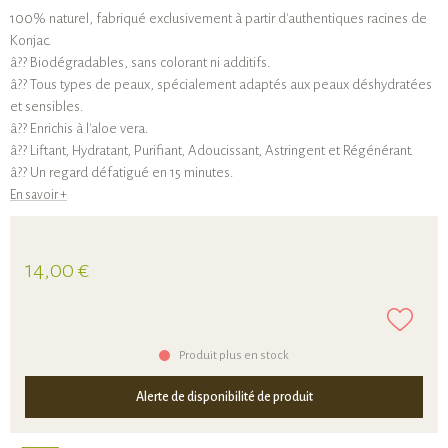
100% naturel, fabriqué exclusivement à partir d'authentiques racines de
Konjac.
â?? Biodégradables, sans colorant ni additifs.
â?? Tous types de peaux, spécialement adaptés aux peaux déshydratées
et sensibles.
â?? Enrichis à l'aloe vera.
â?? Liftant, Hydratant, Purifiant, Adoucissant, Astringent et Régénérant.
â?? Un regard défatigué en 15 minutes.
En savoir +
14,00 €
Produit plus en stock
Alerte de disponibilité de produit