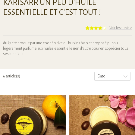
KARISARR UN PEU D'HUILE
ESSENTIELLE ET C'EST TOUT !
Voir les 1 avis
>
du karité produit par une coopérative du burkina faso et proposé pur ou
légèrement parfumé aux huiles essentielle rien d'autre pour en apprécier tous
ses bienfaits.
6 article(s)
Date