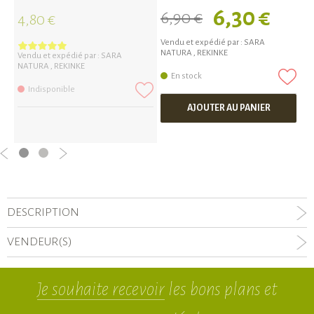
6,30 €
6,90 €
7
4,80 €
Vendu et expédié par :
SARA
Ve
NATURA
,
REKINKE
N
Vendu et expédié par :
SARA
NATURA
,
REKINKE
En stock
Indisponible
AJOUTER AU PANIER
DESCRIPTION
VENDEUR(S)
Je souhaite recevoir
les bons plans et