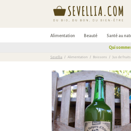
Alimentation
Beauté
Santé au nat
Qui sommes
Sevellia
/
Alimentation
/
Boissons
/
Jus de fruits