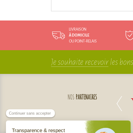
LIVRAISON
À DOMICILE
OU POINT-RELAIS
Je souhaite recevoir
les bons
NOS
PARTENAIRES