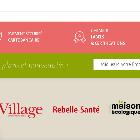
GARANTIE
PAIEMENT SÉCURISÉ
LABELS
CARTE BANCAIRE
& CERTIFICATIONS
 plans et nouveautés !