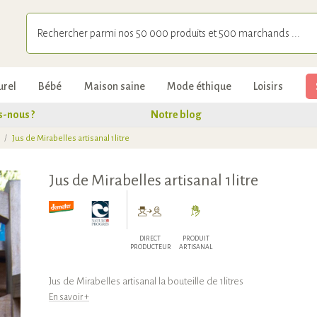
urel
Bébé
Maison saine
Mode éthique
Loisirs
-nous ?
Notre blog
/
Jus de Mirabelles artisanal 1litre
Jus de Mirabelles artisanal 1litre
DIRECT
PRODUIT
PRODUCTEUR
ARTISANAL
Jus de Mirabelles artisanal la bouteille de 1litres
En savoir +