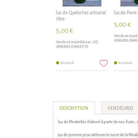
Jus de Quetsches artisanal
Jus de Poire a
1litre
5,00 €
5,00 €
Vendu et expéd
VERGERS D'AR
Vendu et expédié par :
LES
VERGERS D'ARLETTE
En stock
En stock
DESCRIPTION
VENDEUR(S)
Jus de Mirabelles élaboré à partir de nos fruits 
jus de pomme pour atténuer le sucre de la Mirabe