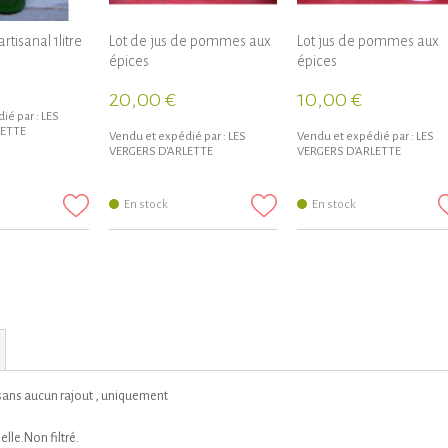
rtisanal 1litre
Lot de jus de pommes aux
Lot jus de pommes aux
épices
épices
20,00 €
10,00 €
ié par :
LES
LETTE
Vendu et expédié par :
LES
Vendu et expédié par :
LES
VERGERS D'ARLETTE
VERGERS D'ARLETTE
En stock
En stock
, sans aucun rajout , uniquement
lle.Non filtré.