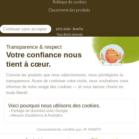
Politique de cookies
Classement des produits
2015-2026 - Sevellia
Tous droits réservés
Création MarketPlace par Sutunam
ACCÈS VENDEURS
CONTACTEZ-NOUS
SE CONNECTER
Rejoindre la communauté :
En poursuivant votre navigation, vous acceptez l'utilisation de cookies pour
vous assurer une utilisation optimale de notre site Internet, réaliser des
statistiques de visite, vous proposer des services, des offres et des
contenus publicitaires adaptés à vos centres d'intérêts.
En savoir plus