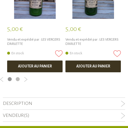
5,00 €
5,00 €
2
Vendu et expédié par :
LES VERGERS
Vendu et expédié par :
LES VERGERS
Ve
D'ARLETTE
D'ARLETTE
D'
En stock
En stock
AJOUTER AU PANIER
AJOUTER AU PANIER
DESCRIPTION
VENDEUR(S)