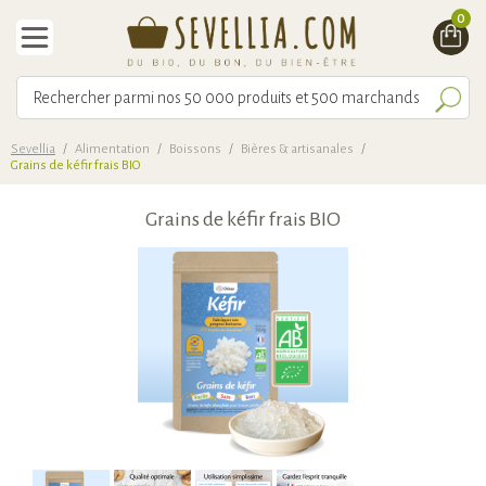
0
Sevellia
/
Alimentation
/
Boissons
/
Bières & artisanales
/
Grains de kéfir frais BIO
Grains de kéfir frais BIO