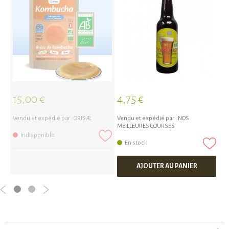
15,00 €
4,75 €
4
Vendu et expédié par :
ORISÆ
Vendu et expédié par :
NOS
Ve
MEILLEURES COURSES
ME
Indisponible
En stock
AJOUTER AU PANIER