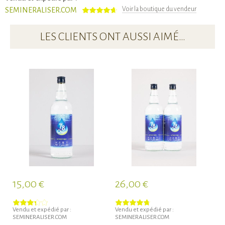
Voir la boutique du vendeur
SEMINERALISER.COM
LES CLIENTS ONT AUSSI AIMÉ…
15,00 €
26,00 €
3
Vendu et expédié par :
Vendu et expédié par :
Ve
SEMINERALISER.COM
SEMINERALISER.COM
SE