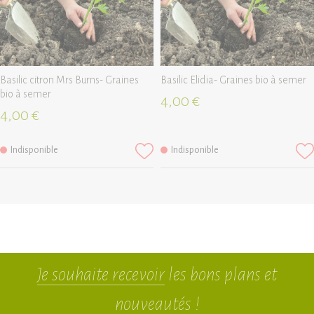
Basilic citron Mrs Burns- Graines
Basilic Elidia- Graines bio à semer
bio à semer
4,00 €
4,00 €
Indisponible
Indisponible
Je souhaite recevoir
les bons plans et
nouveautés !