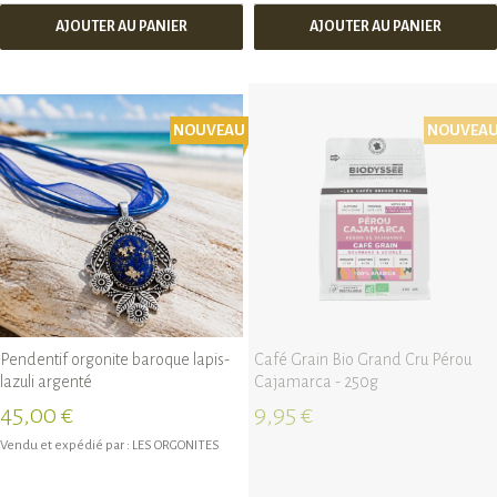
AJOUTER AU PANIER
AJOUTER AU PANIER
NOUVEAU
NOUVEA
Pendentif orgonite baroque lapis-
Café Grain Bio Grand Cru Pérou
lazuli argenté
Cajamarca - 250g
45,00 €
9,95 €
Vendu et expédié par :
LES ORGONITES