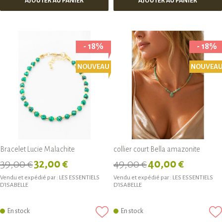
AJOUTER AU PANIER
AJOUTER AU PANIER
- 18%
- 18%
NOUVEAU
NOUVEA
Bracelet Lucie Malachite
collier court Bella amazonite
39,00 €
32,00 €
49,00 €
40,00 €
Vendu et expédié par :
LES ESSENTIELS
Vendu et expédié par :
LES ESSENTIELS
D'ISABELLE
D'ISABELLE
En stock
En stock