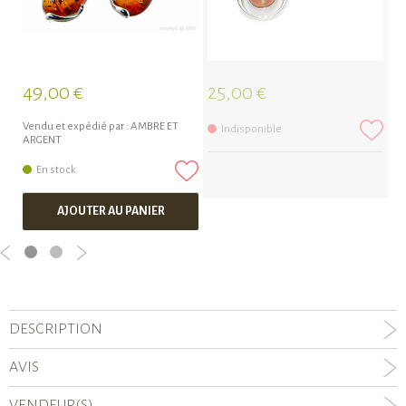
49,00 €
25,00 €
6
Vendu et expédié par :
AMBRE ET
Ve
Indisponible
ARGENT
AR
En stock
AJOUTER AU PANIER
DESCRIPTION
AVIS
VENDEUR(S)