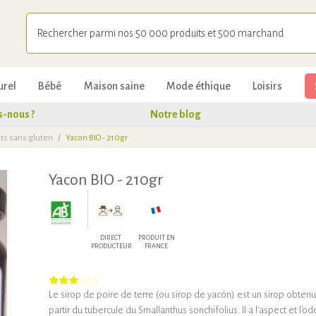
urel
Bébé
Maison saine
Mode éthique
Loisirs
-nous ?
Notre blog
ts sans gluten
/
Yacon BIO - 210gr
Yacon BIO - 210gr
DIRECT
PRODUIT EN
PRODUCTEUR
FRANCE
Le sirop de poire de terre (ou sirop de yacón) est un sirop obtenu
partir du tubercule du Smallanthus sonchifolius. Il a l'aspect et l'od