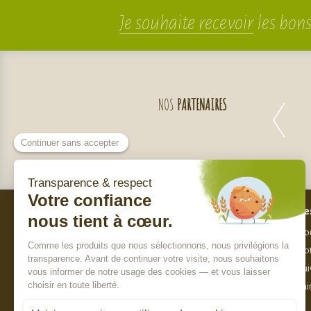
Je souhaite recevoir
les bons
NOS
PARTENAIRES
Bes
Nos engagements
Nou
Qui sommes-nous ?
Not
Charte de sélection des produits
Sui
Nos labels
Fai
Paiement sécurisé