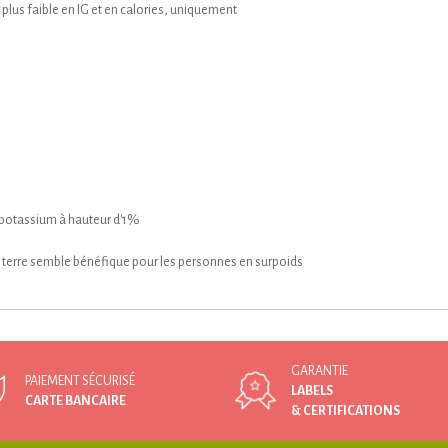
le plus faible en IG et en calories, uniquement
 potassium à hauteur d'1%
 terre semble bénéfique pour les personnes en surpoids
GARANTIE
PAIEMENT SÉCURISÉ
LABELS
CARTE BANCAIRE
& CERTIFICATIONS