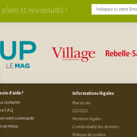
 plans et nouveautés !
oin d'aide ?
Informations légales
s contacter
Plan du site
re F.A.Q
CGV-CGU
vre votre commande
Mentions légales
re un retour
Confidentialité des données
Politique de cookies