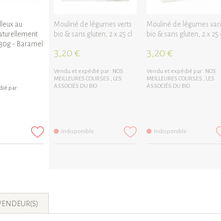
leux au
Mouliné de légumes verts
Mouliné de légumes var
aturellement
bio & sans gluten, 2 x 25 cl
bio & sans gluten, 2 x 25 
130g - Baramel
3,20 €
3,20 €
Vendu et expédié par :
NOS
Vendu et expédié par :
NOS
MEILLEURES COURSES
,
LES
MEILLEURES COURSES
,
LES
ASSOCIÉS DU BIO
ASSOCIÉS DU BIO
ié par :
Indisponible
Indisponible
VENDEUR(S)