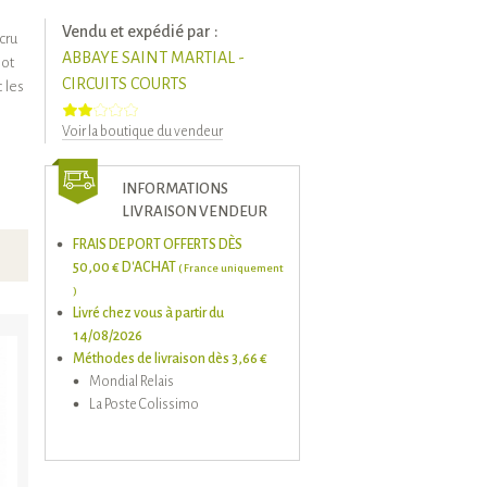
Vendu et expédié par :
cru
ABBAYE SAINT MARTIAL -
lot
CIRCUITS COURTS
 les
Voir la boutique du vendeur
INFORMATIONS
LIVRAISON VENDEUR
FRAIS DE PORT OFFERTS DÈS
50,00 € D'ACHAT
( France uniquement
)
Livré chez vous à partir du
14/08/2026
Méthodes de livraison dès 3,66 €
Mondial Relais
La Poste Colissimo