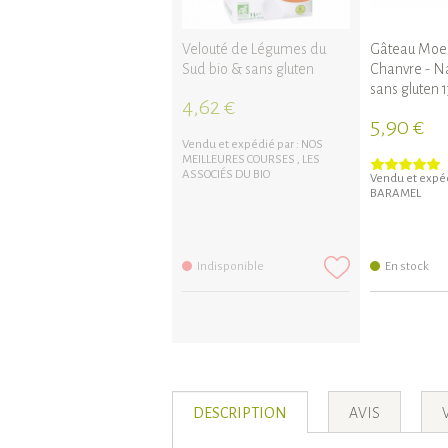
Velouté de Légumes du
Gâteau Moel
Sud bio & sans gluten
Chanvre - N
sans gluten 
4,62 €
5,90 €
Vendu et expédié par :
NOS
MEILLEURES COURSES
,
LES
ASSOCIÉS DU BIO
Vendu et expéd
BARAMEL
Indisponible
En stock
DESCRIPTION
AVIS