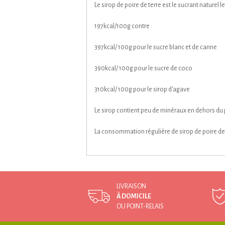
Le sirop de poire de terre est le sucrant naturel 
197kcal/100g contre :
397kcal/ 100g pour le sucre blanc et de canne
390kcal/ 100g pour le sucre de coco
310kcal/ 100g pour le sirop d'agave
Le sirop contient peu de minéraux en dehors du
La consommation régulière de sirop de poire de
LIVRAISON
À DOMICILE
OU POINT-RELAIS