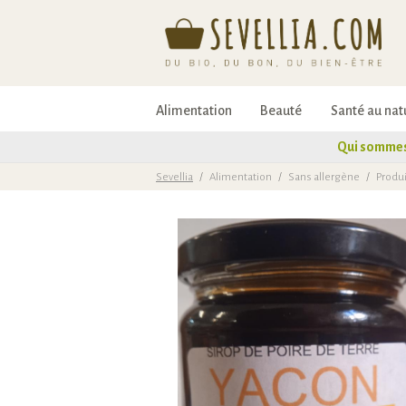
Alimentation
Beauté
Santé au nat
Qui sommes
Sevellia
/
Alimentation
/
Sans allergène
/
Produi