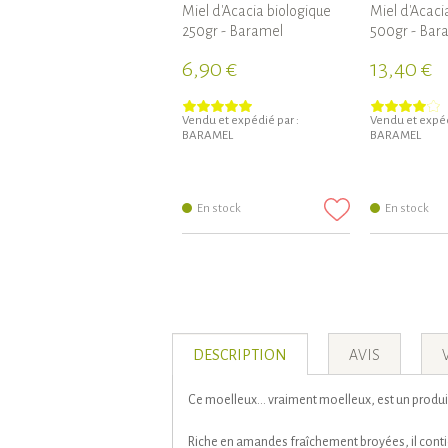
Miel d'Acacia biologique
Miel d'Acaci
250gr - Baramel
500gr - Bar
6,90 €
13,40 €
Vendu et expédié par :
Vendu et expéd
BARAMEL
BARAMEL
En stock
En stock
DESCRIPTION
AVIS
Ce moelleux... vraiment moelleux, est un produ
Riche en amandes fraîchement broyées, il contien