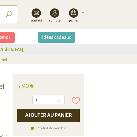
omo !
Idées cadeaux
Aide & FAQ
ramel
5,90 €
el
1
AJOUTER AU PANIER
Produit disponible
pour