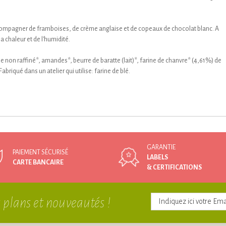
accompagner de framboises, de crème anglaise et de copeaux de chocolat blanc. A
a chaleur et de l'humidité.
ne non raffiné*, amandes*, beurre de baratte (lait)*, farine de chanvre* (4,61%) de
abriqué dans un atelier qui utilise: farine de blé.
GARANTIE
PAIEMENT SÉCURISÉ
LABELS
CARTE BANCAIRE
& CERTIFICATIONS
 plans et nouveautés !