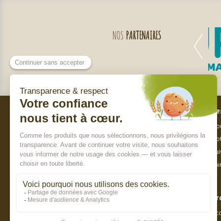
NOS
PARTENAIRES
Bes
Nos engagements
Nou
Qui sommes-nous ?
Not
Charte de sélection des produits
Sui
Nos labels
Fai
Paiement sécurisé
Pr
8.7 / 10
Acc