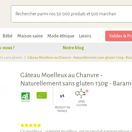
Bébé
Maison saine
Mode éthique
Loisirs
Soldes & Pr
-nous ?
Notre blog
ts sans gluten
/
Gâteau Moelleux au Chanvre - Naturellement sans gluten 130g - Ba
Gâteau Moelleux au Chanvre -
Naturellement sans gluten 130g - Baram
SANS
GLUTEN
PRODUIT EN
FRANCE
Ce moelleux... vraiment moelleux, est un produit gastronomique 