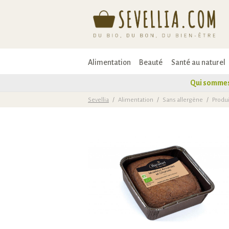
Alimentation
Beauté
Santé au naturel
Qui sommes
Sevellia
/
Alimentation
/
Sans allergène
/
Produi