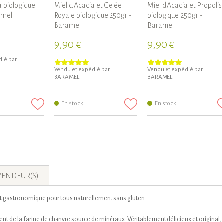
a biologique
Miel d'Acacia et Gelée
Miel d'Acacia et Propolis
amel
Royale biologique 250gr -
biologique 250gr -
Baramel
Baramel
9,90 €
9,90 €
ié par :
Vendu et expédié par :
Vendu et expédié par :
BARAMEL
BARAMEL
En stock
En stock
VENDEUR(S)
it gastronomique pour tous naturellement sans gluten.
t de la farine de chanvre source de minéraux. Véritablement délicieux et original, 