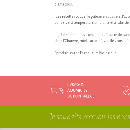
plaît à tous.
Idée recette : couper le gâteau en quatre et l'
conserver à température ambiante et à l'abri de l
Ingrédients : blancs d'oeufs frais*, sucre de can
chez L'Chanvre, miel d'acacia*, vanille gousse*. F
*produit issu de l'agriculture biologique
LIVRAISON
À DOMICILE
OU POINT-RELAIS
Je souhaite recevoir
les bons