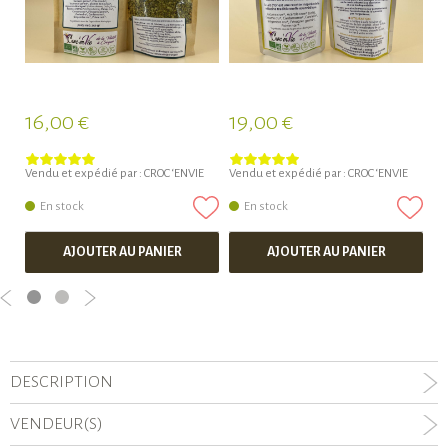
16,00 €
19,00 €
1
Vendu et expédié par :
CROC ‘ENVIE
Vendu et expédié par :
CROC ‘ENVIE
Ve
En stock
En stock
AJOUTER AU PANIER
AJOUTER AU PANIER
DESCRIPTION
VENDEUR(S)