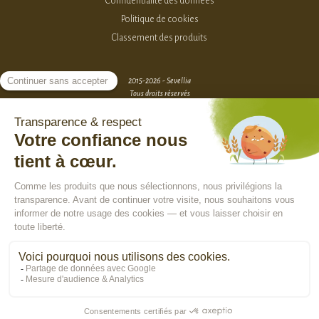
Confidentialité des données
Politique de cookies
Classement des produits
2015-2026 - Sevellia
Tous droits réservés
Création MarketPlace par Sutunam
ACCÈS VENDEURS
CONTACTEZ-NOUS
SE CONNECTER
Rejoindre la communauté :
En poursuivant votre navigation, vous acceptez l'utilisation de cookies pour
vous assurer une utilisation optimale de notre site Internet, réaliser des
statistiques de visite, vous proposer des services, des offres et des