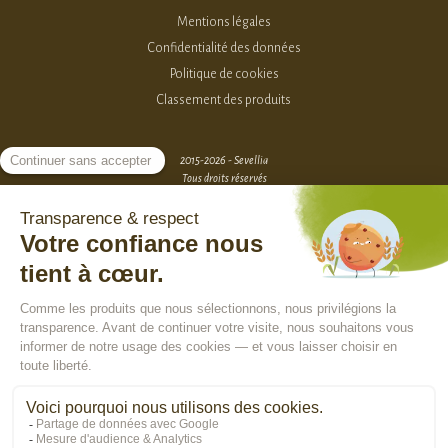
Mentions légales
Confidentialité des données
Politique de cookies
Classement des produits
2015-2026 - Sevellia
Tous droits réservés
Création MarketPlace par Sutunam
ACCÈS VENDEURS
CONTACTEZ-NOUS
SE CONNECTER
Rejoindre la communauté :