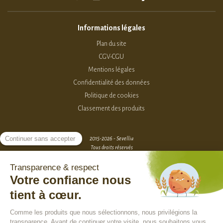
Informations légales
Plan du site
CGV-CGU
Mentions légales
Confidentialité des données
Politique de cookies
Classement des produits
2015-2026 - Sevellia
Tous droits réservés
Création MarketPlace par Sutunam
ACCÈS VENDEURS