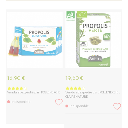
18,90 €
19,80 €
2
Vendu et expédié par :
POLLENERGIE
Vendu et expédié par :
POLLENERGIE
,
Ve
CLAIRENATURE
CL
Indisponible
Indisponible