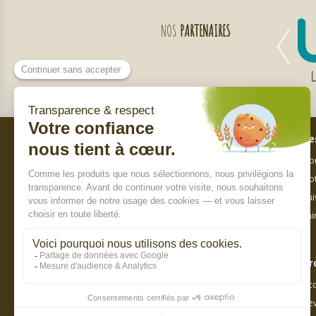
NOS
PARTENAIRES
Bes
Nos engagements
Nou
Qui sommes-nous ?
Not
Charte de sélection des produits
Sui
Nos labels
Fai
Paiement sécurisé
Pr
8.8 / 10
Acc
Dev