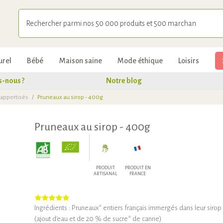
urel
Bébé
Maison saine
Mode éthique
Loisirs
-nous ?
Notre blog
s appertisés
/
Pruneaux au sirop - 400g
Pruneaux au sirop - 400g
PRODUIT
PRODUIT EN
ARTISANAL
FRANCE
Ingrédients : Pruneaux* entiers français immergés dans leur sirop
(ajout d'eau et de 20 % de sucre* de canne)