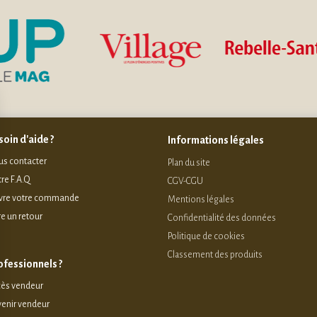
oin d'aide ?
Informations légales
s contacter
Plan du site
re F.A.Q
CGV-CGU
vre votre commande
Mentions légales
re un retour
Confidentialité des données
Politique de cookies
Classement des produits
ofessionnels ?
ès vendeur
enir vendeur