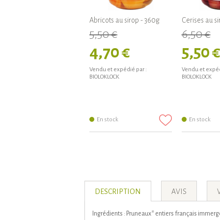
Abricots au sirop - 360g
Cerises au s
5,50 €
6,50 €
4,70 €
5,50 
Vendu et expédié par :
Vendu et expéd
BIOLOKLOCK
BIOLOKLOCK
En stock
En stock
DESCRIPTION
AVIS
Ingrédients : Pruneaux* entiers français immergé