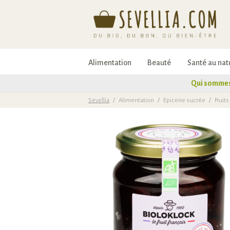
Alimentation
Beauté
Santé au nat
Qui sommes
Sevellia
/
Alimentation
/
Epicerie sucrée
/
Fruit