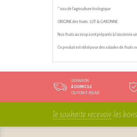
* issu de l'agriculture biologique
ORIGINE des fruits : LOT & GARONNE
Nos fruits au sirop sont préparés à l'ancienne un
Ce produit est idéal pour des salades de fruits o
LIVRAISON
À DOMICILE
OU POINT-RELAIS
Je souhaite recevoir
les bons