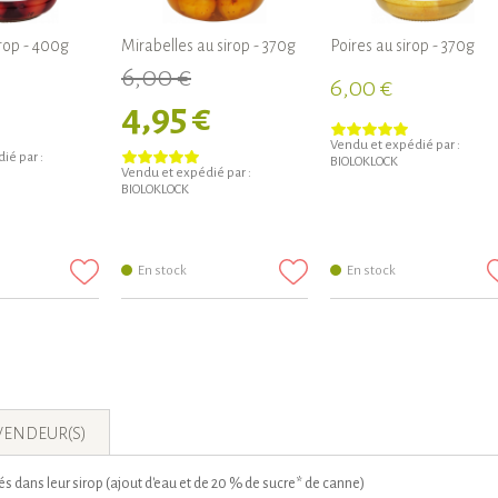
irop - 400g
Mirabelles au sirop - 370g
Poires au sirop - 370g
6,00 €
6,00 €
€
4,95 €
Vendu et expédié par :
ié par :
BIOLOKLOCK
Vendu et expédié par :
BIOLOKLOCK
En stock
En stock
VENDEUR(S)
s dans leur sirop (ajout d'eau et de 20 % de sucre* de canne)