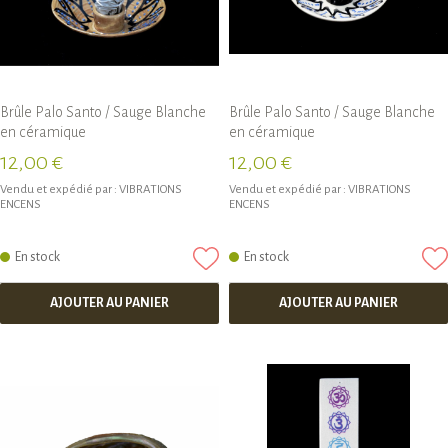
Brûle Palo Santo / Sauge Blanche
Brûle Palo Santo / Sauge Blanche
en céramique
en céramique
12,00 €
12,00 €
Vendu et expédié par :
VIBRATIONS
Vendu et expédié par :
VIBRATIONS
ENCENS
ENCENS
En stock
En stock
AJOUTER AU PANIER
AJOUTER AU PANIER