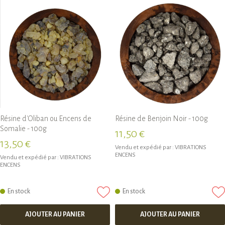
Résine d'Oliban ou Encens de
Résine de Benjoin Noir - 100g
Somalie - 100g
11,50 €
13,50 €
Vendu et expédié par :
VIBRATIONS
ENCENS
Vendu et expédié par :
VIBRATIONS
ENCENS
En stock
En stock
AJOUTER AU PANIER
AJOUTER AU PANIER