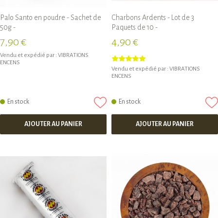
Palo Santo en poudre - Sachet de
Charbons Ardents - Lot de 3
50g -
Paquets de 10 -
7,90 €
4,90 €
Vendu et expédié par :
VIBRATIONS
ENCENS
Vendu et expédié par :
VIBRATIONS
ENCENS
En stock
En stock
AJOUTER AU PANIER
AJOUTER AU PANIER