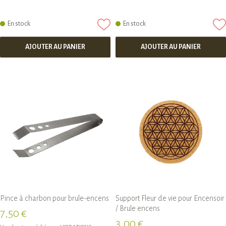
En stock
En stock
AJOUTER AU PANIER
AJOUTER AU PANIER
Pince à charbon pour brule-encens
Support Fleur de vie pour Encensoir
/ Brule encens
7,50 €
3,00 €