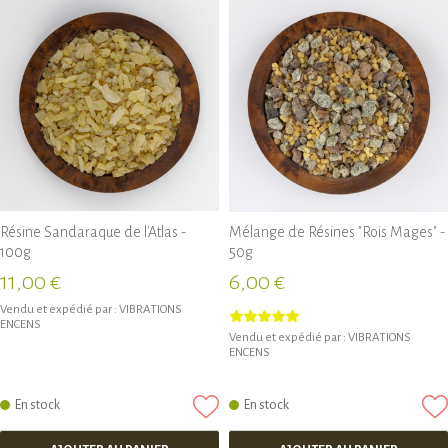
Résine Sandaraque de l'Atlas -
Mélange de Résines "Rois Mages" -
100g
50g
11,00 €
6,00 €
Vendu et expédié par :
VIBRATIONS
ENCENS
Vendu et expédié par :
VIBRATIONS
ENCENS
En stock
En stock