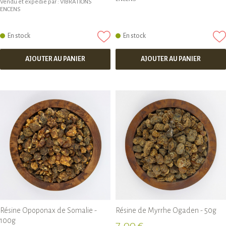
Vendu et expédié par :
VIBRATIONS
ENCENS
En stock
En stock
AJOUTER AU PANIER
AJOUTER AU PANIER
Résine Opoponax de Somalie -
Résine de Myrrhe Ogaden - 50g
100g
7,00 €