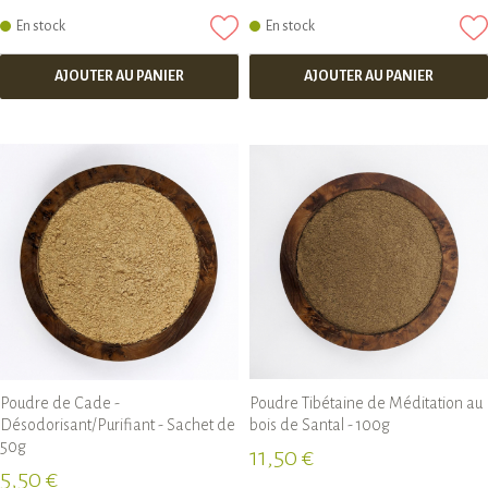
En stock
En stock
AJOUTER AU PANIER
AJOUTER AU PANIER
Poudre de Cade -
Poudre Tibétaine de Méditation au
Désodorisant/Purifiant - Sachet de
bois de Santal - 100g
50g
11,50 €
5,50 €