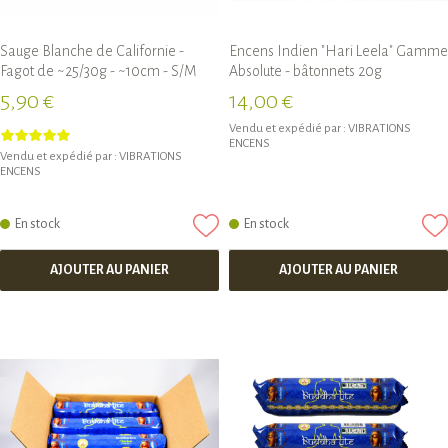
Sauge Blanche de Californie -
Encens Indien "Hari Leela" Gamme
Fagot de ~25/30g - ~10cm - S/M
Absolute - bâtonnets 20g
5,90 €
14,00 €
Vendu et expédié par :
VIBRATIONS
ENCENS
Vendu et expédié par :
VIBRATIONS
ENCENS
En stock
En stock
AJOUTER AU PANIER
AJOUTER AU PANIER