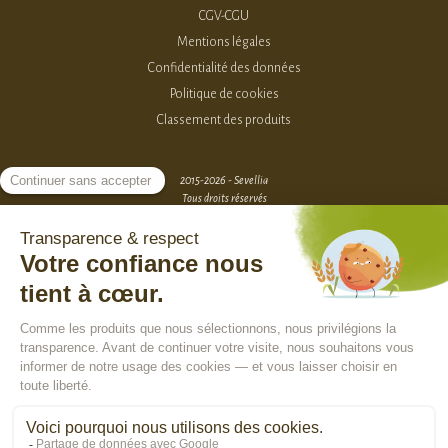
CGV-CGU
Mentions légales
Confidentialité des données
Politique de cookies
Classement des produits
2015-2026 - Sevellia
Tous droits réservés
Création MarketPlace par Sutunam
ACCÈS VENDEURS
CONTACTEZ-NOUS
SE CONNECTER