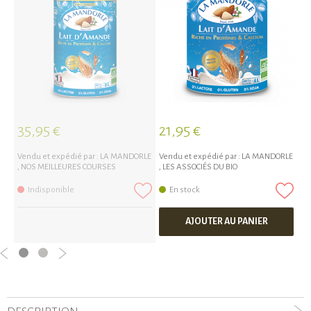
35,95 €
21,95 €
1
Vendu et expédié par :
LA MANDORLE
Vendu et expédié par :
LA MANDORLE
Ve
,
NOS MEILLEURES COURSES
,
LES ASSOCIÉS DU BIO
Indisponible
En stock
AJOUTER AU PANIER