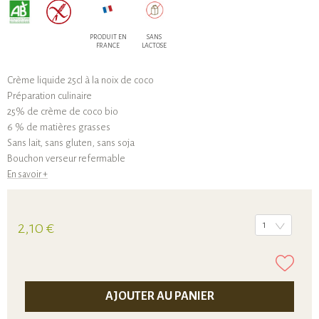
PRODUIT EN
SANS
FRANCE
LACTOSE
Crème liquide 25cl à la noix de coco
Préparation culinaire
25% de crème de coco bio
6 % de matières grasses
Sans lait, sans gluten, sans soja
Bouchon verseur refermable
En savoir +
2,10 €
1
AJOUTER AU PANIER