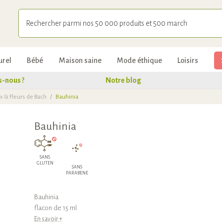
urel
Bébé
Maison saine
Mode éthique
Loisirs
-nous ?
Notre blog
aux & Fleurs de Bach
/
Bauhinia
Bauhinia
SANS
GLUTEN
SANS
PARABENE
Bauhinia
flacon de 15 ml
En savoir +