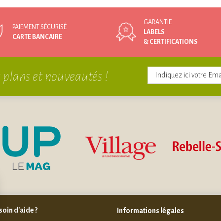
GARANTIE
PAIEMENT SÉCURISÉ
LABELS
CARTE BANCAIRE
& CERTIFICATIONS
 plans et nouveautés !
oin d'aide ?
Informations légales