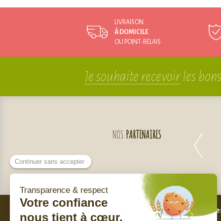
LIVRAISON
À DOMICILE
OU POINT-RELAIS
Je souhaite recevoir
les bons
NOS
PARTENAIRES
Bes
Nos engagements