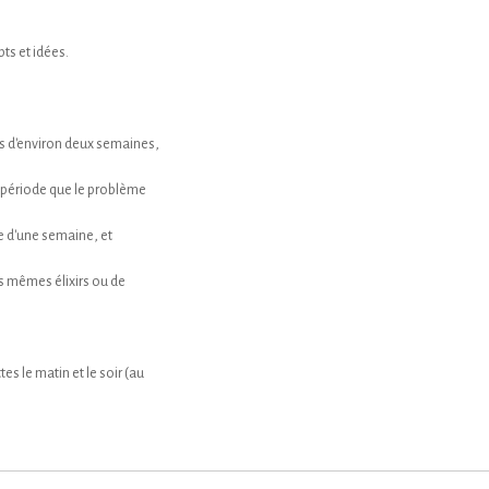
ts et idées.
cles d'environ deux semaines,
tte période que le problème
e d'une semaine, et
 mêmes élixirs ou de
s le matin et le soir (au