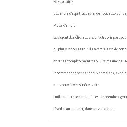
Effet positif :
ouverture d'esprit, accepter de nouveaux concep
Mode d'emploi
La plupart des élixirs devraient être pris par cy
ou plus si nécessaire. S'il s'avère à la fin de ce
n'est pas complètement résolu, faites une paus
recommencez pendant deux semaines, avec les
nouveaux élixirs si nécessaire.
L'utilisation recommandée est de prendre 7 goutte
réveil et au coucher) dans un verre d'eau.