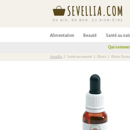
Alimentation
Beauté
Santé au nat
Qui sommes
Sevellia
/
Santé au naturel
/
Elixirs
/
Elixirs flor