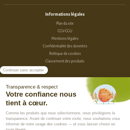
Informations légales
Plan du site
CGV-CGU
Mentions légales
Confidentialité des données
Politique de cookies
Classement des produits
2015-2026 - Sevellia
Tous droits réservés
Création MarketPlace par Sutunam
ACCÈS VENDEURS