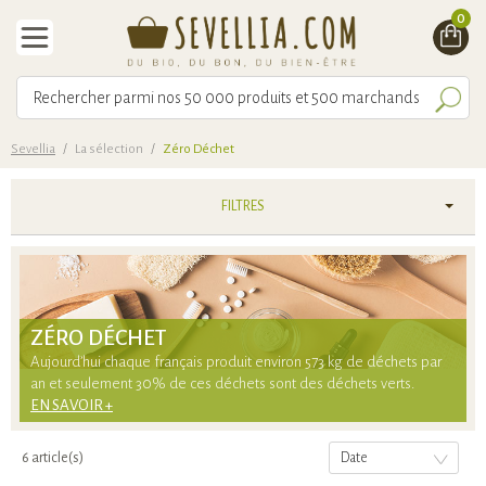
0
Sevellia
/
La sélection
/
Zéro Déchet
FILTRES
ZÉRO DÉCHET
Aujourd’hui chaque français produit environ 573 kg de déchets par
an et seulement 30% de ces déchets sont des déchets verts.
EN SAVOIR +
6 article(s)
Date