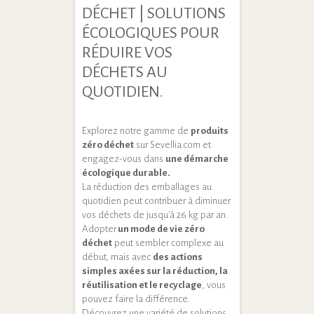
DÉCHET | SOLUTIONS
ÉCOLOGIQUES POUR
RÉDUIRE VOS
DÉCHETS AU
QUOTIDIEN.
Explorez notre gamme de
produits
zéro déchet
sur Sevellia.com et
engagez-vous dans
une démarche
écologique durable.
La réduction des emballages au
quotidien peut contribuer à diminuer
vos déchets de jusqu'à 26 kg par an.
Adopter
un mode de vie zéro
déchet
peut sembler complexe au
début, mais avec
des actions
simples axées sur la réduction, la
réutilisation et le recyclage
, vous
pouvez faire la différence.
Découvrez une variété de solutions