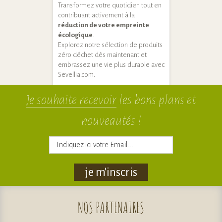
Transformez votre quotidien tout en
contribuant activement à la
réduction de votre empreinte
écologique
.
Explorez notre sélection de produits
zéro déchet dès maintenant et
embrassez une vie plus durable avec
Sevellia.com.
Je souhaite recevoir
les bons plans et
nouveautés !
je m'inscris
NOS
PARTENAIRES