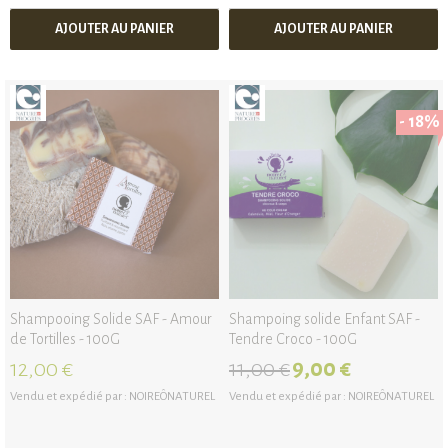
AJOUTER AU PANIER
AJOUTER AU PANIER
- 18%
Shampooing Solide SAF - Amour
Shampoing solide Enfant SAF -
de Tortilles - 100G
Tendre Croco - 100G
12,00 €
11,00 €
9,00 €
Vendu et expédié par :
NOIREÔNATUREL
Vendu et expédié par :
NOIREÔNATUREL