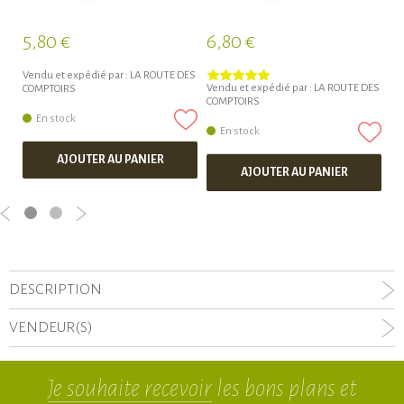
5,80 €
6,80 €
6
Vendu et expédié par :
LA ROUTE DES
Ve
Vendu et expédié par :
LA ROUTE DES
COMPTOIRS
CO
COMPTOIRS
En stock
En stock
AJOUTER AU PANIER
AJOUTER AU PANIER
DESCRIPTION
VENDEUR(S)
Je souhaite recevoir
les bons plans et