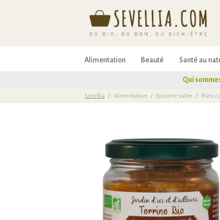
Alimentation
Beauté
Santé au nat
Qui sommes
Sevellia
/
Alimentation
/
Epicerie salée
/
Plats c