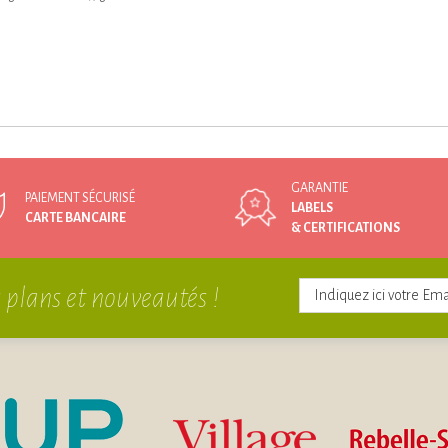
GARANTIE
PAIEMENT SÉCURISÉ
LABELS
CARTE BANCAIRE
& CERTIFICATIONS
 plans et nouveautés !