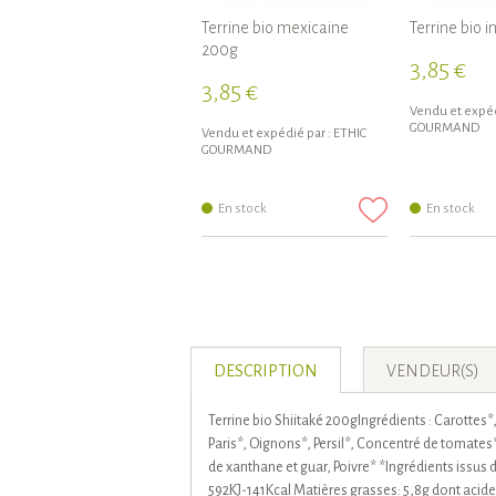
Terrine bio mexicaine
Terrine bio 
200g
3,85 €
3,85 €
Vendu et expéd
GOURMAND
Vendu et expédié par :
ETHIC
GOURMAND
En stock
En stock
DESCRIPTION
VENDEUR(S)
Terrine bio Shiitaké 200gIngrédients : Carottes
Paris*, Oignons*, Persil*, Concentré de tomates*
de xanthane et guar, Poivre* *Ingrédients issus 
592KJ-141Kcal Matières grasses: 5,8g dont acide