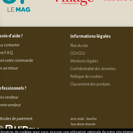
oin d'aide ?
Informations légales
s contacter
Plan du site
re F.A.Q
CGV-CGU
vre votre commande
Mentions légales
re un retour
Confidentialité des données
Politique de cookies
Classement des produits
ofessionnels ?
ès vendeur
enir vendeur
hodes de paiement :
2015-2026 - Sevellia
Tous droits réservés
lisation de cookies pour vous assurer une utilisation optimale de notre site Interne
Création MarketPlace par Sutunam