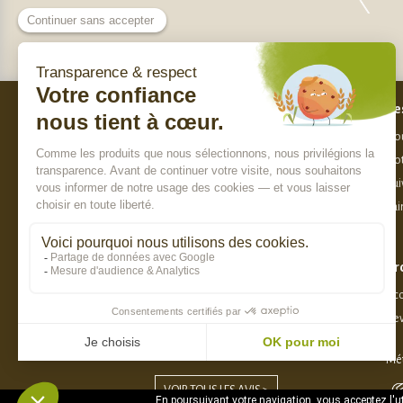
Bes
Nos engagements
Nou
Qui sommes-nous ?
Not
Charte de sélection des produits
Sui
Nos labels
Fai
Paiement sécurisé
Pr
8.8 / 10
Acc
Dev
DERNIER AVIS :
Corinne B.
Mét
VOIR TOUS LES AVIS >
En poursuivant votre navigation, vous acceptez l'uti