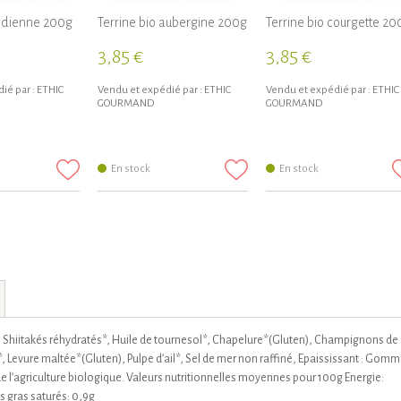
indienne 200g
Terrine bio aubergine 200g
Terrine bio courgette 20
3,85 €
3,85 €
ié par :
ETHIC
Vendu et expédié par :
ETHIC
Vendu et expédié par :
ETHIC
GOURMAND
GOURMAND
En stock
En stock
*, Shiitakés réhydratés*, Huile de tournesol*, Chapelure*(Gluten), Champignons de
, Levure maltée*(Gluten), Pulpe d’ail*, Sel de mer non raffiné, Epaississant : Gom
de l’agriculture biologique. Valeurs nutritionnelles moyennes pour 100g Energie:
s gras saturés: 0,9g