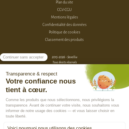
Plan du site
CGV-CGU
Mentions légales
Confidentialité des données
Politique de cookies
Classement des produits
2015-2026 - Sevellia
Tous droits réservés
Création MarketPlace par Sutunam
ACCÈS VENDEURS
CONTACTEZ-NOUS
SE CONNECTER