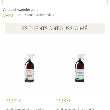
Vendu et expédié par :
Voir la boutique du vendeur
AÏAKO
LES CLIENTS ONT AUSSI AIMÉ…
21,90 €
21,90 €
2
Vendu et expédié par :
AÏAKO
Vendu et expédié par :
AÏAKO
Ve