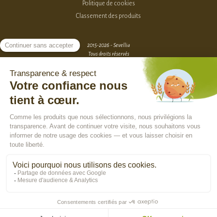
Politique de cookies
Classement des produits
2015-2026 - Sevellia
Tous droits réservés
Création MarketPlace par Sutunam
ACCÈS VENDEURS
CONTACTEZ-NOUS
SE CONNECTER
Rejoindre la communauté :
En poursuivant votre navigation, vous acceptez l'utilisation de cookies pour
vous assurer une utilisation optimale de notre site Internet, réaliser des
statistiques de visite, vous proposer des services, des offres et des
contenus publicitaires adaptés à vos centres d'intérêts.
En savoir plus