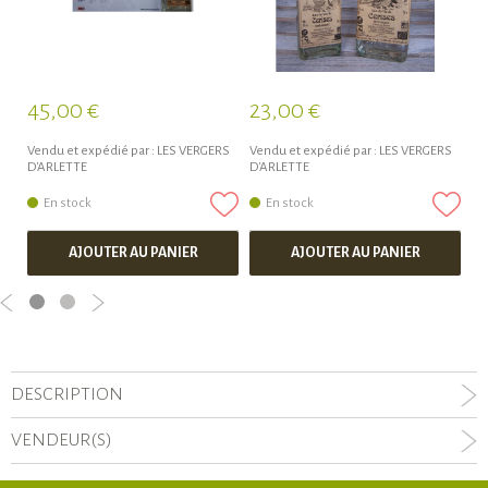
45,00 €
23,00 €
4
Vendu et expédié par :
LES VERGERS
Vendu et expédié par :
LES VERGERS
Ve
D'ARLETTE
D'ARLETTE
D'
En stock
En stock
AJOUTER AU PANIER
AJOUTER AU PANIER
DESCRIPTION
VENDEUR(S)