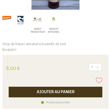
DIRECT
PRODUIT
PRODUCTEUR
ARTISANAL
Sirop de Fraises artisanal la bouteille de 50cl
En savoir +
8,00 €
1
AJOUTER AU PANIER
Produit disponible