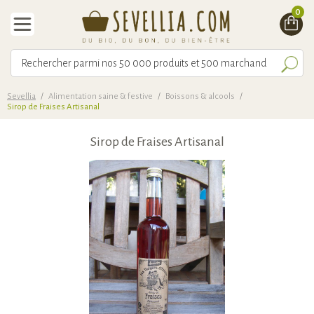
0
Sevellia
/
Alimentation saine & festive
/
Boissons & alcools
/
Sirop de Fraises Artisanal
Sirop de Fraises Artisanal