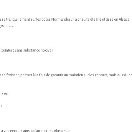
ssé tranquillement sur les côtes Normandes, il a ensuite été filé et tissé en Alsace
lyonnais.
0 (teinture sans substance nocive).
op se froisser, permet à la fois de garantir un maintien sur les genoux, mais aussi un
ble en
s.
 à vos genoux ainsi qu’au cou des plus petits.