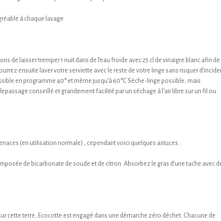
agréable à chaque lavage.
ns de laisser tremper 1 nuit dans de l’eau froide avec 25 cl de vinaigre blanc afin de
urrez ensuite laver votre serviette avec le reste de votre linge sans risquer d’incide
ossible en programme 40° et même jusqu’à 60°C Sèche-linge possible, mais
Repassage conseillé et grandement facilité par un séchage à l’air libre sur un fil ou
 tenaces (en utilisation normale) , cependant voici quelques astuces :
omposée de bicarbonate de soude et de citron. Absorbez le gras d’une tache avec d
ur cette terre, Ecocotte est engagé dans une démarche zéro déchet. Chacune de