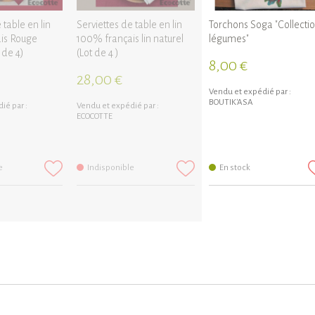
 table en lin
Serviettes de table en lin
Torchons Soga "Collecti
is Rouge
100% français lin naturel
légumes"
 de 4)
(Lot de 4 )
8,00 €
28,00 €
Vendu et expédié par :
BOUTIK'ASA
ié par :
Vendu et expédié par :
ECOCOTTE
e
Indisponible
En stock