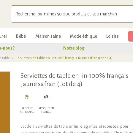
urel
Bébé
Maison saine
Mode éthique
Loisirs
-nous ?
Notre blog
e table
/
Serviettes de table en lin 100% français Jaune safran (Lot de 4)
Serviettes de table en lin 100% français
Jaune safran (Lot de 4)
PRODUIT
PRODUIT EN
ARTISANAL
FRANCE
Lot de 4 Serviettes de table en lin, élégantes et robustes, pour
accompagner vos repas de fête comme du quotidien. Un petit g