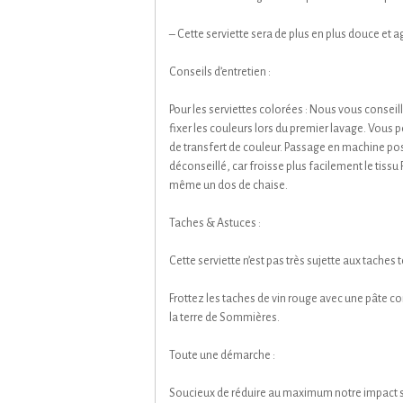
– Cette serviette sera de plus en plus douce et 
Conseils d’entretien :
Pour les serviettes colorées : Nous vous conseillo
fixer les couleurs lors du premier lavage. Vous po
de transfert de couleur. Passage en machine p
déconseillé, car froisse plus facilement le tissu 
même un dos de chaise.
Taches & Astuces :
Cette serviette n’est pas très sujette aux taches
Frottez les taches de vin rouge avec une pâte c
la terre de Sommières.
Toute une démarche :
Soucieux de réduire au maximum notre impact s