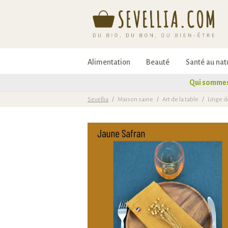
Alimentation
Beauté
Santé au nat
Qui sommes
Sevellia
/
Maison saine
/
Art de la table
/
Linge d