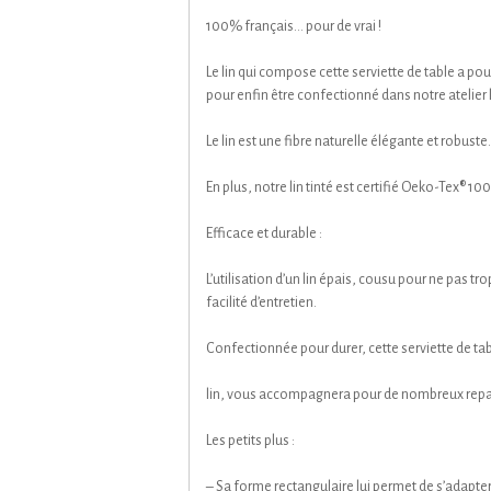
100% français… pour de vrai !
Le lin qui compose cette serviette de table a pou
pour enfin être confectionné dans notre atelier 
Le lin est une fibre naturelle élégante et robuste.
En plus, notre lin tinté est certifié Oeko-Tex® 10
Efficace et durable :
L’utilisation d’un lin épais, cousu pour ne pas tr
facilité d’entretien.
Confectionnée pour durer, cette serviette de ta
lin, vous accompagnera pour de nombreux repa
Les petits plus :
– Sa forme rectangulaire lui permet de s’adapter