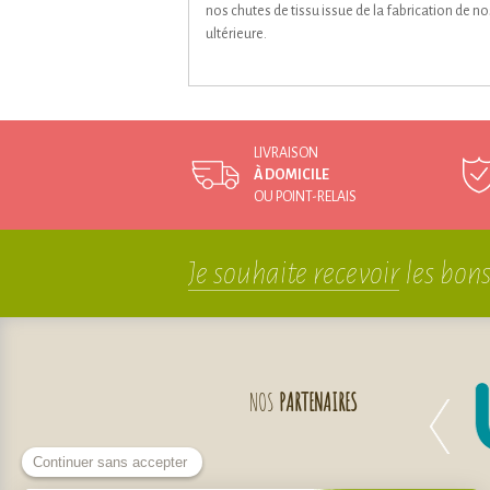
nos chutes de tissu issue de la fabrication de 
ultérieure.
LIVRAISON
À DOMICILE
OU POINT-RELAIS
Je souhaite recevoir
les bons
NOS
PARTENAIRES