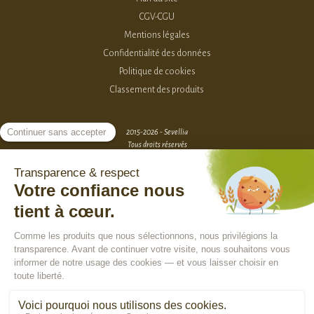
CGV-CGU
Mentions légales
Confidentialité des données
Politique de cookies
Classement des produits
2015-2026 - Sevellia
Tous droits réservés
Création MarketPlace par Sutunam
ACCÈS VENDEURS
CONTACTEZ-NOUS
SE CONNECTER