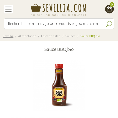
0
Sevellia
/
Alimentation
/
Epicerie salée
/
Sauces
/
Sauce BBQ bio
Sauce BBQ bio