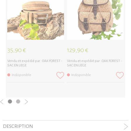
35,90 €
129,90 €
1
Vendu et expédié par :
OAK FOREST -
Vendu et expédié par :
OAK FOREST -
Ve
SAC EN LIEGE
SAC EN LIEGE
SA
Indisponible
Indisponible
DESCRIPTION