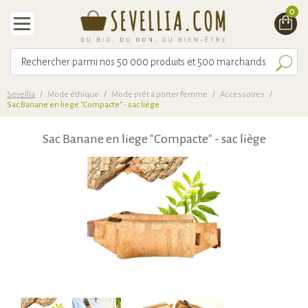
0
Sevellia
/
Mode éthique
/
Mode prêt à porter Femme
/
Accessoires
/
Sac Banane en liege "Compacte" - sac liège
Sac Banane en liege "Compacte" - sac liège