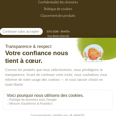
Confidentialité des données
Politique de cookies
Classement des produits
2015-2026 - Sevellia
Tous droits réservés
Création MarketPlace par Sutunam
ACCÈS VENDEURS
CONTACTEZ-NOUS
SE CONNECTER
Rejoindre la communauté :
En poursuivant votre navigation, vous acceptez l'utilisation de cookies pour
vous assurer une utilisation optimale de notre site Internet, réaliser des