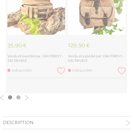
35,90 €
129,90 €
1
Vendu et expédié par :
OAK FOREST -
Vendu et expédié par :
OAK FOREST -
Ve
SAC EN LIEGE
SAC EN LIEGE
SA
Indisponible
Indisponible
DESCRIPTION