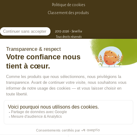
Politique de cookies
Classement des produits
2015-2026 - Sevellia
Tous droits réservés
Création MarketPlace par Sutunam
ACCÈS VENDEURS
CONTACTEZ-NOUS
SE CONNECTER
Rejoindre la communauté :
En poursuivant votre navigation, vous acceptez l'utilisation de cookies pour
vous assurer une utilisation optimale de notre site Internet, réaliser des
statistiques de visite, vous proposer des services, des offres et des
contenus publicitaires adaptés à vos centres d'intérêts.
En savoir plus