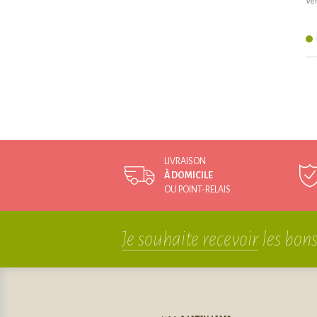
Ven
LIVRAISON
À DOMICILE
OU POINT-RELAIS
Je souhaite recevoir
les bons