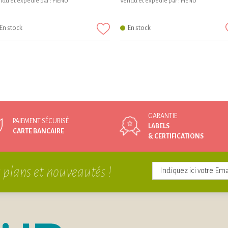
du et expédié par :
PIÉNU
Vendu et expédié par :
PIÉNU
En stock
En stock
GARANTIE
PAIEMENT SÉCURISÉ
LABELS
CARTE BANCAIRE
& CERTIFICATIONS
 plans et nouveautés !