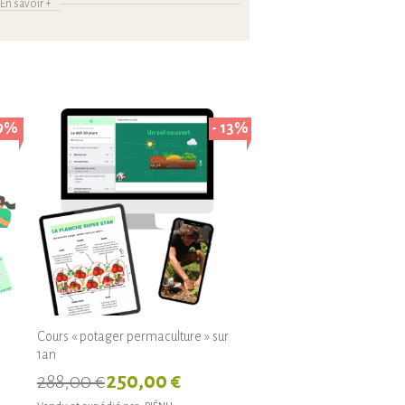
En savoir +
 9%
- 13%
Cours « potager permaculture » sur
1an
288,00 €
250,00 €