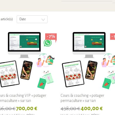
 article(s)
Date
- 7%
-
urs & coaching VIP « potager
Cours & coaching « potager
rmaculture » sur 1an
permaculture » sur 1an
56,00 €
700,00 €
438,00 €
400,00 €