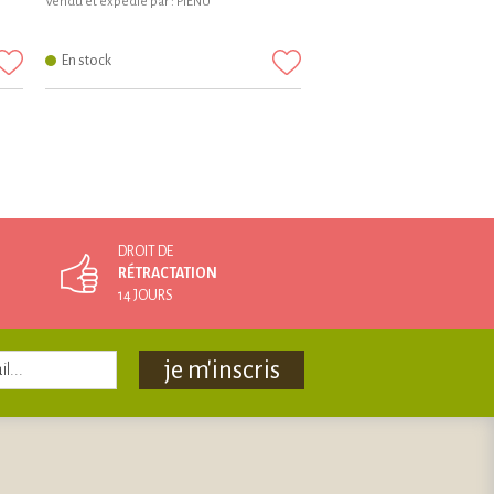
Vendu et expédié par :
PIÉNU
En stock
DROIT DE
RÉTRACTATION
14 JOURS
je m'inscris