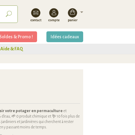
Soldes & Promo !
Idées cadeaux
Aide & FAQ
sir votre potager en permaculture
et
 d’eau, 🌱 0 produit chimique et 🪱 10 fois plus de
s jardiniers et jardinières qui cherchent à rester
s en y passant moins de temps.