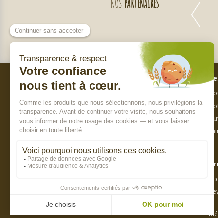
NOS
PARTENAIRES
Bes
Nos engagements
Nou
Qui sommes-nous ?
Not
Charte de sélection des produits
Sui
Nos labels
Fai
Paiement sécurisé
Pr
8.8 / 10
Acc
Dev
DERNIER AVIS :
Corinne B. - 04/08/2026
Mét