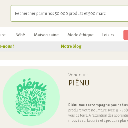
urel
Bébé
Maison saine
Mode éthique
Loisirs
-nous ?
Notre blog
Vendeur :
PIÉNU
Piénu vous accompagne pour réus
produire votre nourriture avec 💧 - 80%
vers de terre. À l’attention des apprenti
motivés sur la durée et à produire plu