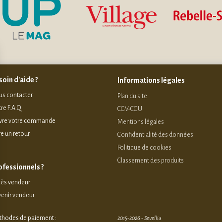
oin d'aide ?
Informations légales
s contacter
Plan du site
re F.A.Q
CGV-CGU
vre votre commande
Mentions légales
re un retour
Confidentialité des données
Politique de cookies
Classement des produits
ofessionnels ?
ès vendeur
enir vendeur
hodes de paiement :
2015-2026 - Sevellia