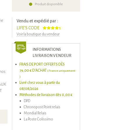
Produit disponible
ée
Vendu et expédié par :
LIFE’S CODE
Voir la boutique du vendeur
INFORMATIONS
LIVRAISON VENDEUR
FRAIS DE PORT OFFERTS DÈS
79,00 € D'ACHAT
( France uniquement
 nos
)
Livré chez vous à partir du
AUX
08/08/2026
T
Méthodes de livraison dès 0,00 €
DPD
Chronopost Point relais
Mondial Relais
La Poste Colissimo