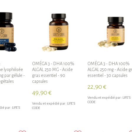
:
OMÉGA 3 - DHA 100%
OMÉGA 3 - DHA 100%
 lyophilisée
ALGAL 250 MG - Acide
ALGAL 250 mg - Acide g
g par gélule -
gras essentiel - 90
essentiel - 30 capsules
égétales
capsules
22,90 €
49,90 €
Vendu et expédié par :
LIFE’S
CODE
Vendu et expédié par :
LIFE’S
ié par :
LIFE’S
CODE