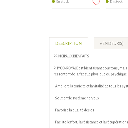
En stock
En stock
DESCRIPTION
VENDEUR(S)
PRINCIPAUX BIENFAITS
PHYCO-ROYALE est bienfaisant pour tous, mais 
ressentent de la fatigue physique ou psychique 
• Améliore la tonicité et la vitalité de tous les s
• Soutient le système nerveux
• Favorise la qualité des os
• Facilite l'effort, la résistance et la récupératio