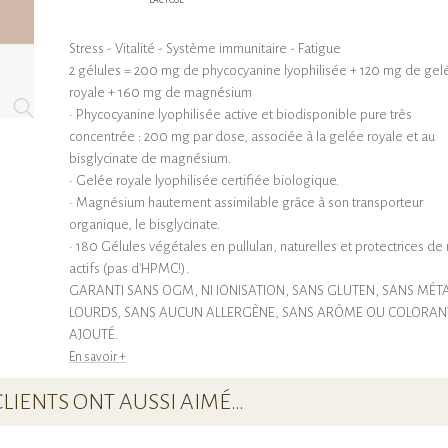
LACTOSE
Stress - Vitalité - Système immunitaire - Fatigue
2 gélules = 200 mg de phycocyanine lyophilisée + 120 mg de gel
royale + 160 mg de magnésium
• Phycocyanine lyophilisée active et biodisponible pure très
concentrée : 200 mg par dose, associée à la gelée royale et au
bisglycinate de magnésium.
• Gelée royale lyophilisée certifiée biologique.
• Magnésium hautement assimilable grâce à son transporteur
organique, le bisglycinate.
• 180 Gélules végétales en pullulan, naturelles et protectrices de
actifs (pas d'HPMC!).
GARANTI SANS OGM, NI IONISATION, SANS GLUTEN, SANS MÉT
LOURDS, SANS AUCUN ALLERGÈNE, SANS ARÔME OU COLORAN
AJOUTÉ.
En savoir +
CLIENTS ONT AUSSI AIMÉ…