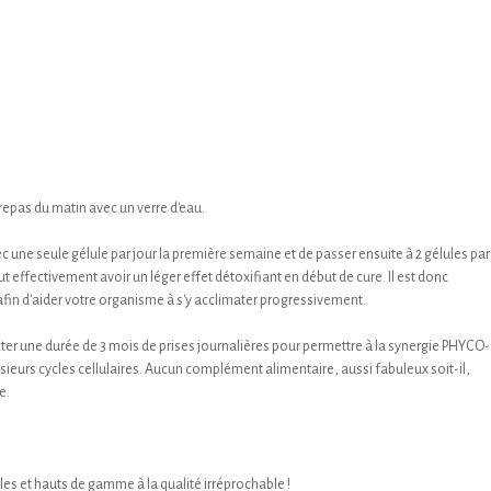
 repas du matin avec un verre d'eau.
ec une seule gélule par jour la première semaine et de passer ensuite à 2 gélules par
ut effectivement avoir un léger effet détoxifiant en début de cure. Il est donc
in d'aider votre organisme à s'y acclimater progressivement.
er une durée de 3 mois de prises journalières pour permettre à la synergie PHYCO-
sieurs cycles cellulaires. Aucun complément alimentaire, aussi fabuleux soit-il,
e.
bles et hauts de gamme à la qualité irréprochable !