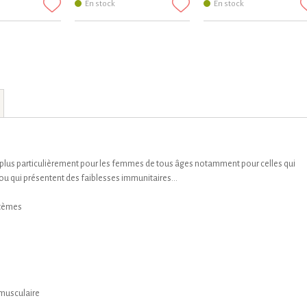
En stock
En stock
plus particulièrement pour les femmes de tous âges notamment pour celles qui
ou qui présentent des faiblesses immunitaires...
ystèmes
n musculaire