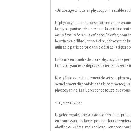
• Un dosage unique en phycocyanine stable et a
La phycocyanine, une des protéines pigmentaire
la phycocyanine présente dans la spiruline brute
6000 à 7000 fois plus efficace. En effet, pour 
besoin d'être "libre", c'est-à-dire, détachée de la
utilisable par le corps dans le délai de la digestio
La forme en poudre de notre phycocyanine permet
la phycocyanine se dégrade fortement avec le 
Nos gélules sont hautement dosées en phycocya
actuellement disponible dans le commerce). La 
phycocyanine. La fluorescence rouge que vous ob
• La gelée royale :
La gelée royale, une substance précieuse produite
en nourrissant les larves pendant leurs premier
abeilles ouvrières, mais celles qui en sont nou