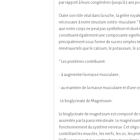
par rapport à leurs congénères (jusqu'à 5 ans po
Outre son rôle vital dans la ruche, la gelée roy
nécessaire à notre structure ostéo-muculaire.* 
que notre corps ne peut pas synthétiser et dont 
constituent également une composante significa
principalement sous forme de sucres simples tels 
minéraux tels que le calcium, le potassium, le so
* Les protéines contribuent :
- à augmenter la masse musculaire,
- au maintien de la masse musculaire et d’une 
• Le bisglycinate de Magnésium :
Le bisglycinate de magnésium est composé de m
assimilée par la paroi intestinale. Le magnésium
fonctionnement du système nerveux. Cet oligo-
contrôlant les muscles, les nerfs, les os, les pr