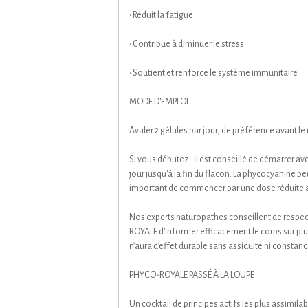
• Réduit la fatigue
• Contribue à diminuer le stress
• Soutient et renforce le système immunitaire
MODE D'EMPLOI
Avaler 2 gélules par jour, de préférence avant le
Si vous débutez : il est conseillé de démarrer av
jour jusqu'à la fin du flacon. La phycocyanine pe
important de commencer par une dose réduite af
Nos experts naturopathes conseillent de respect
ROYALE d’informer efficacement le corps sur plu
n’aura d’effet durable sans assiduité ni constanc
PHYCO-ROYALE PASSÉ À LA LOUPE
Un cocktail de principes actifs les plus assimila