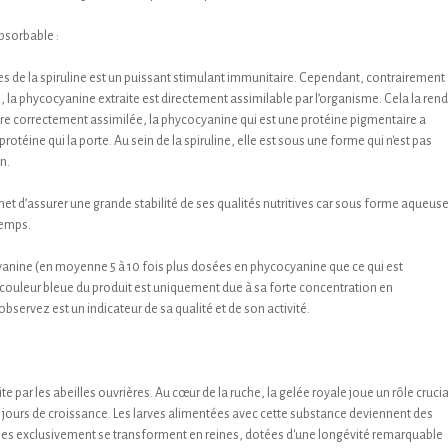
bsorbable :
s de la spiruline est un puissant stimulant immunitaire. Cependant, contrairement
, la phycocyanine extraite est directement assimilable par l’organisme. Cela la rend
être correctement assimilée, la phycocyanine qui est une protéine pigmentaire a
 protéine qui la porte. Au sein de la spiruline, elle est sous une forme qui n'est pas
n.
 d’assurer une grande stabilité de ses qualités nutritives car sous forme aqueuse
temps.
nine (en moyenne 5 à 10 fois plus dosées en phycocyanine que ce qui est
couleur bleue du produit est uniquement due à sa forte concentration en
servez est un indicateur de sa qualité et de son activité.
 par les abeilles ouvrières. Au cœur de la ruche, la gelée royale joue un rôle crucia
s jours de croissance. Les larves alimentées avec cette substance deviennent des
rries exclusivement se transforment en reines, dotées d'une longévité remarquable