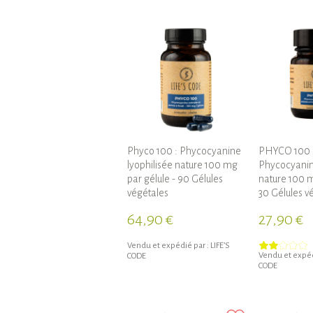
Phyco 100 : Phycocyanine
PHYCO 100 
lyophilisée nature 100 mg
Phycocyanine
par gélule - 90 Gélules
nature 100 m
végétales
30 Gélules v
64,90 €
27,90 €
Vendu et expédié par :
LIFE’S
Vendu et expéd
CODE
CODE