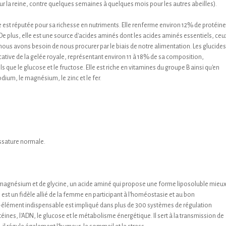
ur la reine, contre quelques semaines à quelques mois pour les autres abeilles).
ale est réputée pour sa richesse en nutriments. Elle renferme environ 12% de protéine
De plus, elle est une source d'acides aminés dont les acides aminés essentiels, ceu
nous avons besoin de nous procurer par le biais de notre alimentation. Les glucides
tive de la gelée royale, représentant environ 11 à 18% de sa composition,
que le glucose et le fructose. Elle est riche en vitamines du groupe B ainsi qu'en
dium, le magnésium, le zinc et le fer.
ossature normale.
agnésium et de glycine, un acide aminé qui propose une forme liposoluble mieu
 est un fidèle allié de la femme en participant à l'homéostasie et au bon
élément indispensable est impliqué dans plus de 300 systèmes de régulation
otéines, l'ADN, le glucose et le métabolisme énergétique. Il sert à la transmission de