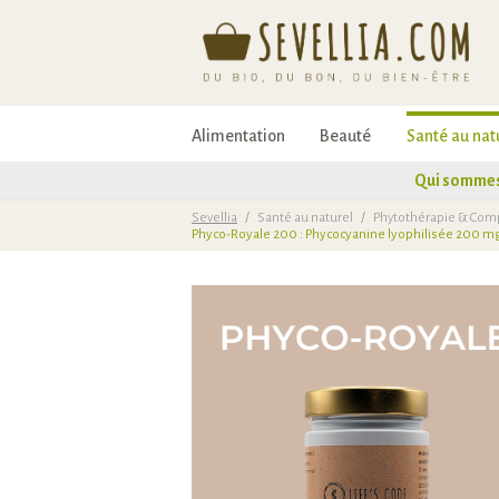
Alimentation
Beauté
Santé au nat
Qui sommes
Sevellia
/
Santé au naturel
/
Phytothérapie & Com
Phyco-Royale 200 : Phycocyanine lyophilisée 200 mg