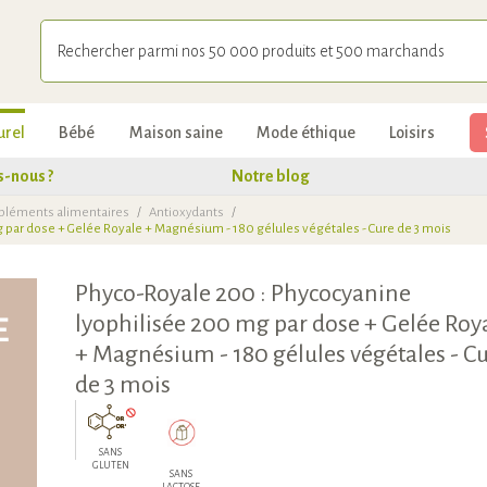
urel
Bébé
Maison saine
Mode éthique
Loisirs
-nous ?
Notre blog
pléments alimentaires
/
Antioxydants
/
 par dose + Gelée Royale + Magnésium - 180 gélules végétales - Cure de 3 mois
Phyco-Royale 200 : Phycocyanine
lyophilisée 200 mg par dose + Gelée Roy
+ Magnésium - 180 gélules végétales - C
de 3 mois
SANS
GLUTEN
SANS