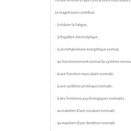
l'influx nerveux et aux contractions musculaires 
Le magnésium contribue :
- à réduire la fatigue,
- à l’équilibre électrolytique,
- à un métabolisme énergétique normal,
- au fonctionnement normal du système nerveu
- à une fonction musculaire normale,
- à une synthèse protéique normale,
- à des fonctions psychologiques normales,
- au maintien d’une ossature normale,
- au maintien d’une dentition normale.