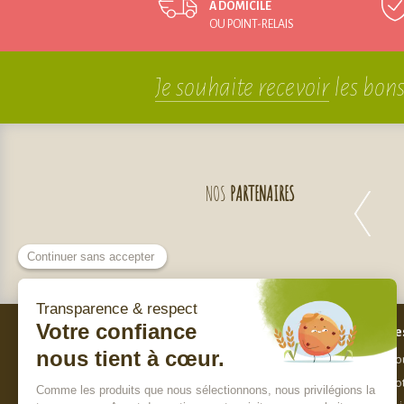
À DOMICILE
OU POINT-RELAIS
Je souhaite recevoir
les bons
NOS
PARTENAIRES
Bes
Nos engagements
Nou
Qui sommes-nous ?
Not
Charte de sélection des produits