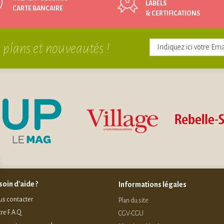
LABELS
CARTE BANCAIRE
& CERTIFICATIONS
 plans et nouveautés !
oin d'aide ?
Informations légales
s contacter
Plan du site
re F.A.Q
CGV-CGU