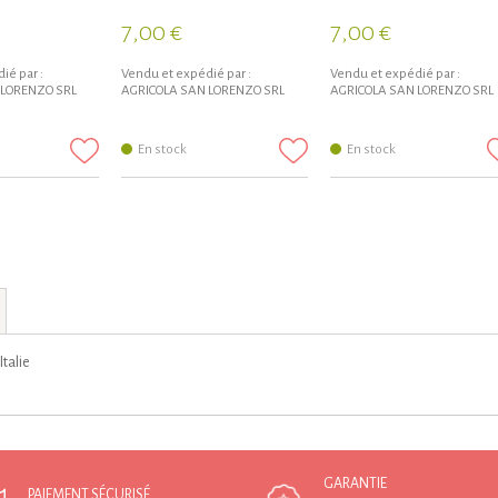
7,00 €
7,00 €
ié par :
Vendu et expédié par :
Vendu et expédié par :
 LORENZO SRL
AGRICOLA SAN LORENZO SRL
AGRICOLA SAN LORENZO SRL
En stock
En stock
Italie
GARANTIE
PAIEMENT SÉCURISÉ