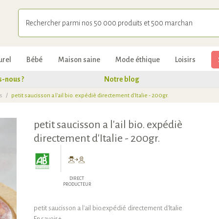
urel
Bébé
Maison saine
Mode éthique
Loisirs
-nous ?
Notre blog
s
/
petit saucisson a l'ail bio. expédiè directement d'Italie - 200gr.
petit saucisson a l'ail bio. expédiè
directement d'Italie - 200gr.
DIRECT
PRODUCTEUR
petit saucisson a l'ail bio.expédié directement d'Italie