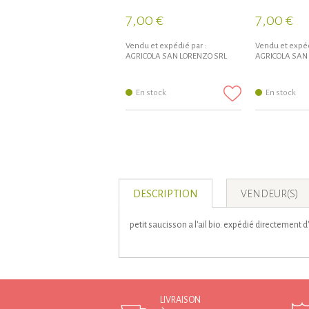
7,00 €
7,00 €
Vendu et expédié par :
Vendu et expéd
AGRICOLA SAN LORENZO SRL
AGRICOLA SAN
En stock
En stock
DESCRIPTION
VENDEUR(S)
petit saucisson a l'ail bio. expédié directement d'
LIVRAISON