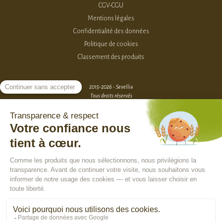
CGV-CGU
Mentions légales
Confidentialité des données
Politique de cookies
Classement des produits
2015-2026 - Sevellia
Tous droits réservés
Création MarketPlace par Sutunam
ACCÈS VENDEURS
CONTACTEZ-NOUS
SE CONNECTER