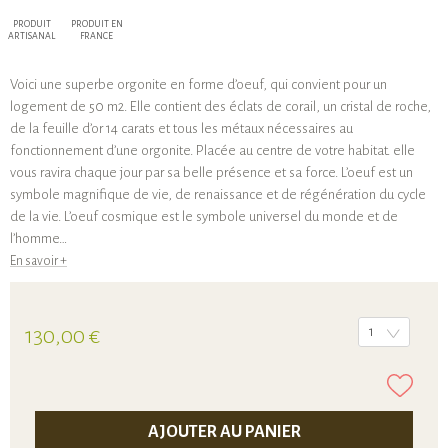
PRODUIT
PRODUIT EN
ARTISANAL
FRANCE
Voici une superbe orgonite en forme d’oeuf, qui convient pour un
logement de 50 m2. Elle contient des éclats de corail, un cristal de roche,
de la feuille d’or 14 carats et tous les métaux nécessaires au
fonctionnement d’une orgonite. Placée au centre de votre habitat. elle
vous ravira chaque jour par sa belle présence et sa force. L’oeuf est un
symbole magnifique de vie, de renaissance et de régénération du cycle
de la vie. L’oeuf cosmique est le symbole universel du monde et de
l’homme…
En savoir +
130,00 €
1
AJOUTER AU PANIER