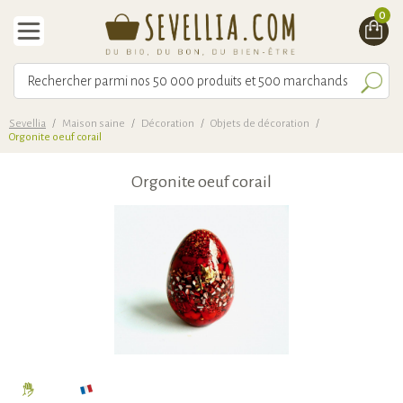
0
Sevellia
/
Maison saine
/
Décoration
/
Objets de décoration
/
Orgonite oeuf corail
Orgonite oeuf corail